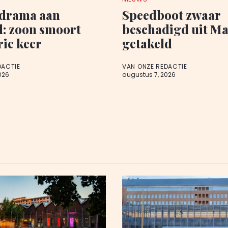
edrama aan
Speedboot zwaar
d: zoon smoort
beschadigd uit M
rie keer
getakeld
DACTIE
VAN ONZE REDACTIE
026
augustus 7, 2026