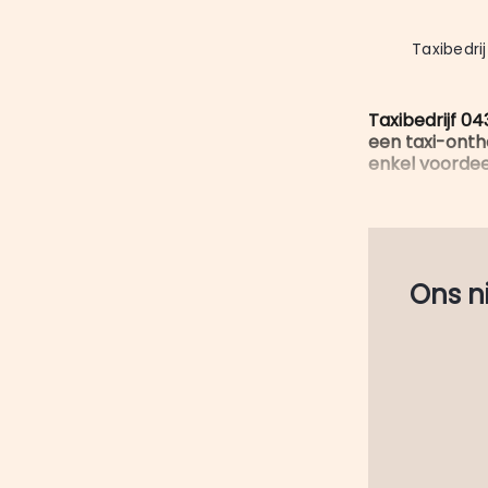
Taxibedri
Taxibedrijf 0
een taxi-onth
enkel voordee
Ons nie