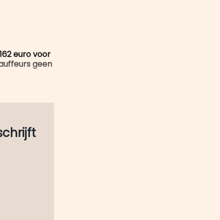
mail
162 euro voor
hauffeurs geen
schrijft