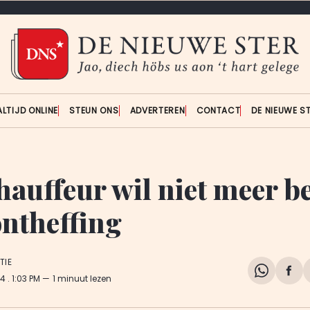
ALTIJD ONLINE
STEUN ONS
ADVERTEREN
CONTACT
DE NIEUWE S
hauffeur wil niet meer b
ontheffing
TIE
Share
Del
24
. 1:03 PM
1 minuut lezen
on
op
WhatsA
Fa