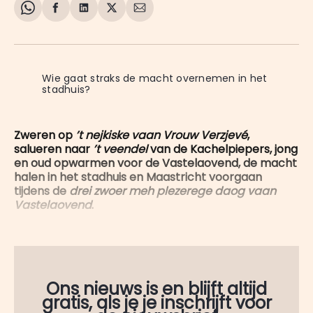
Share
Delen
Delen
Share
Deel
on
op
op
on
via
WhatsApp
Facebook
LinkedIn
X
E-
mail
Wie gaat straks de macht overnemen in het 
stadhuis?
Zweren op
’t nejkiske vaan Vrouw Verzjevé
,
salueren naar
’t veendel
van de Kachelpiepers, jong
en oud opwarmen voor de Vastelaovend, de macht
halen in het stadhuis en Maastricht voorgaan
tijdens de
drei zwoer meh plezerege daog vaan
Vastelaovend
.
Ons nieuws is en blijft altijd
gratis, als je je inschrijft voor