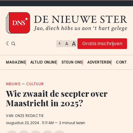
A
Gratis inschrijven
A
A
MAGAZINE
ALTIJD ONLINE
STEUN ONS
ADVERTEREN
CONTAC
NIEUWS
—
CULTUUR
Wie zwaait de scepter over
Maastricht in 2025?
VAN ONZE REDACTIE
augustus 23, 2024
. 11:11 AM
2 minuut lezen