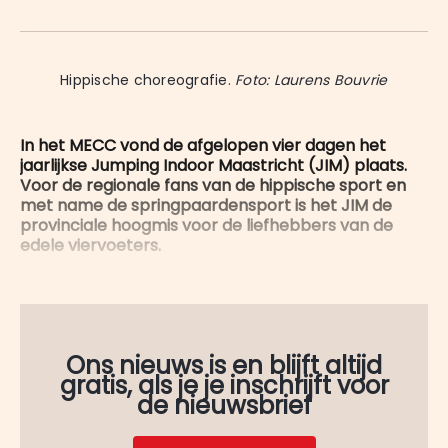
on
op
op
on
via
WhatsApp
Facebook
LinkedIn
X
E-
mail
Hippische choreografie. 
Foto: Laurens Bouvrie
In het MECC vond de afgelopen vier dagen het
jaarlijkse Jumping Indoor Maastricht (JIM) plaats.
Voor de regionale fans van de hippische sport en
met name de springpaardensport is het JIM de
provinciale hoogmis voor de liefhebbers van de
edele viervoeters.
Ons nieuws is en blijft altijd
gratis, als je je inschrijft voor
de nieuwsbrief