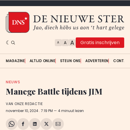
A
Gratis inschrijven
A
A
MAGAZINE
ALTIJD ONLINE
STEUN ONS
ADVERTEREN
CONTAC
NIEUWS
Manege Battle tijdens JIM
VAN ONZE REDACTIE
november 10, 2024
. 7:19 PM
4 minuut lezen
Share
Delen
Delen
Share
Deel