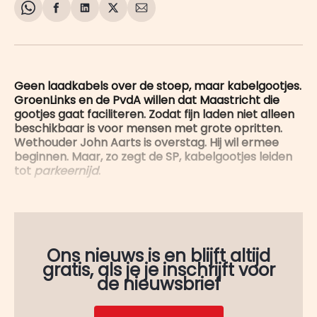
Share
Delen
Delen
Share
Deel
on
op
op
on
via
WhatsApp
Facebook
LinkedIn
X
E-
mail
Geen laadkabels over de stoep, maar kabelgootjes.
GroenLinks en de PvdA willen dat Maastricht die
gootjes gaat faciliteren. Zodat fijn laden niet alleen
beschikbaar is voor mensen met grote opritten.
Wethouder John Aarts is overstag. Hij wil ermee
beginnen. Maar, zo zegt de SP, kabelgootjes leiden
tot
parkeernijd
.
Ons nieuws is en blijft altijd
gratis, als je je inschrijft voor
de nieuwsbrief