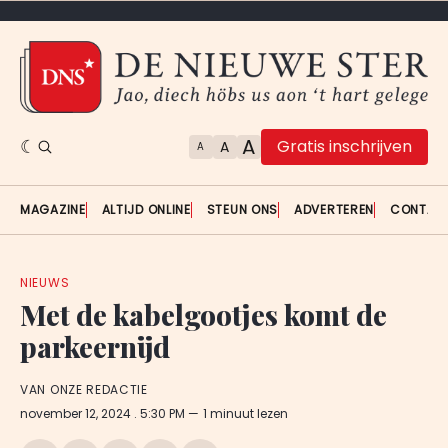
A
Gratis inschrijven
A
A
MAGAZINE
ALTIJD ONLINE
STEUN ONS
ADVERTEREN
CONTAC
NIEUWS
Met de kabelgootjes komt de
parkeernijd
VAN ONZE REDACTIE
november 12, 2024
. 5:30 PM
1 minuut lezen