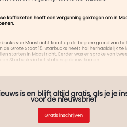
e koffieketen heeft een vergunning gekregen om in Maa
openen.
arbucks van Maastricht komt op de begane grond van he
de Grote Staat 15. Starbucks heeft hal herhaaldelijk te
llen starten in Maastricht. Eerder was er sprake van twe
 een Starbucks in het stationsgebouw komen.
uws is en blijft altijd gratis, als je je in
voor de nieuwsbrief
Gratis inschrijven