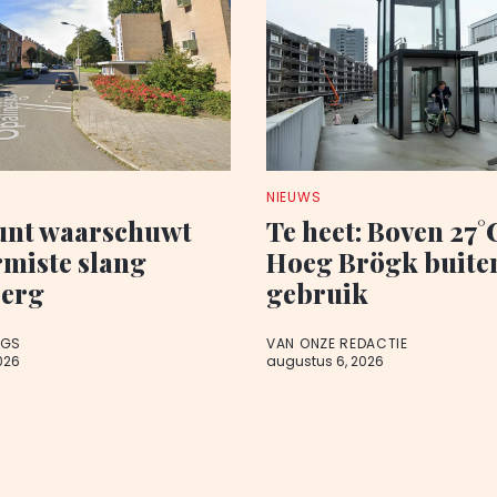
NIEUWS
nt waarschuwt
Te heet: Boven 27°C
rmiste slang
Hoeg Brögk buite
berg
gebruik
AGS
VAN ONZE REDACTIE
026
augustus 6, 2026