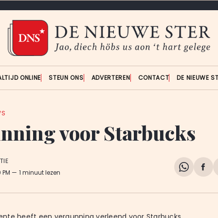
ALTIJD ONLINE
STEUN ONS
ADVERTEREN
CONTACT
DE NIEUWE S
WS
nning voor Starbucks
TIE
Share
Del
9 PM
1 minuut lezen
on
op
WhatsA
Fa
nte heeft een vergunning verleend voor Starbucks.