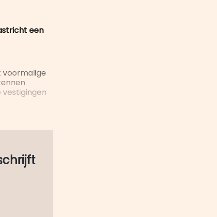
stricht een
t voormalige
 kennen
e vestigingen
schrijft