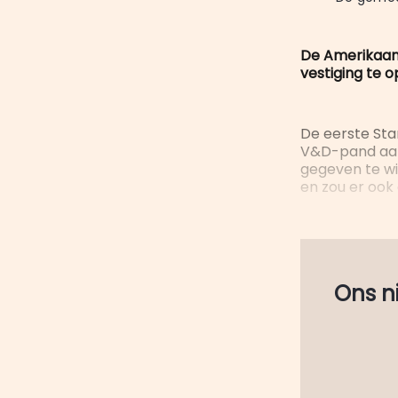
De Amerikaans
vestiging te 
De eerste St
V&D-pand aan 
gegeven te wi
en zou er ook
Ons nie