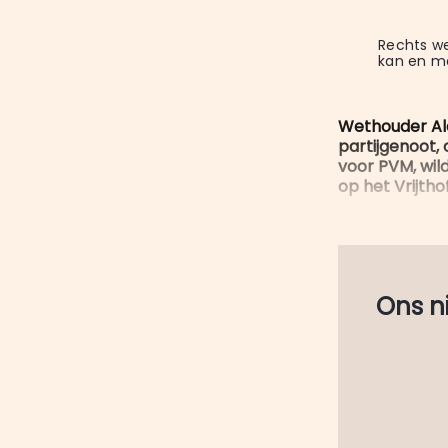
Rechts we
kan en m
Wethouder Alai
partijgenoot,
voor PVM, wil
op het Vrijtho
Ons nie