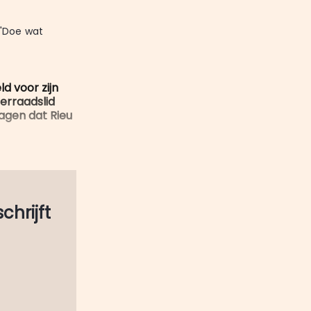
mail
"Doe wat 
d voor zijn
erraadslid
agen dat Rieu
schrijft