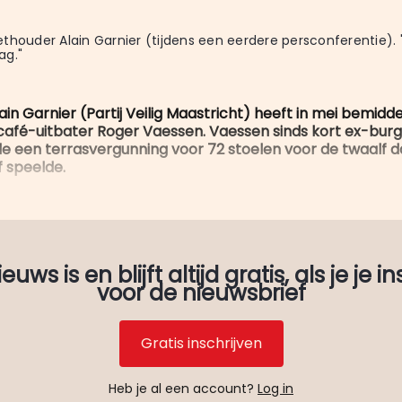
thouder Alain Garnier (tijdens een eerdere persconferentie). 
ag."
n Garnier (Partij Veilig Maastricht) heeft in mei bemiddel
 café-uitbater Roger Vaessen. Vaessen sinds kort ex-burg
de een terrasvergunning voor 72 stoelen voor de twaalf d
f speelde.
uws is en blijft altijd gratis, als je je in
voor de nieuwsbrief
Gratis inschrijven
Heb je al een account?
Log in