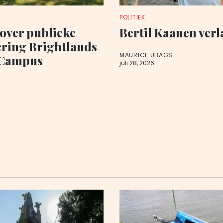
POLITIEK
over publieke
Bertil Kaanen ver
ering Brightlands
MAURICE UBAGS
 Campus
juli 28, 2026
S