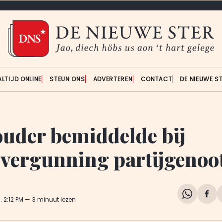
ALTIJD ONLINE
STEUN ONS
ADVERTEREN
CONTACT
DE NIEUWE S
uder bemiddelde bij
svergunning partijgenoo
Share
Del
4
. 2:12 PM
3 minuut lezen
on
op
WhatsA
Fa