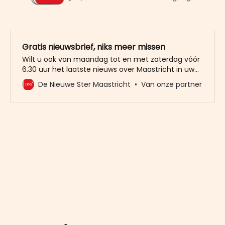
Gratis nieuwsbrief, niks meer missen
Wilt u ook van maandag tot en met zaterdag vóór
6.30 uur het laatste nieuws over Maastricht in uw
mailbox? Meld u dan gratis aan voor de nieuwbrief
De Nieuwe Ster Maastricht
Van onze partner
van De Nieuwe Ster. Meer dan 20.000 trouwe lezers
gingen u al voor. Het enige wat wij van u vragen