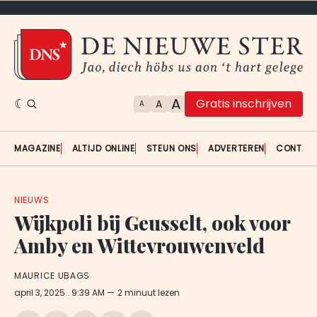
A
Gratis inschrijven
A
A
MAGAZINE
ALTIJD ONLINE
STEUN ONS
ADVERTEREN
CONTAC
NIEUWS
Wijkpoli bij Geusselt, ook voor
Amby en Wittevrouwenveld
MAURICE UBAGS
april 3, 2025
. 9:39 AM
2 minuut lezen