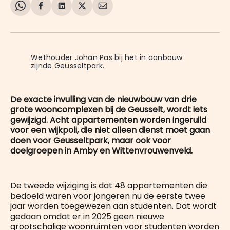
Share
Delen
Delen
Share
Deel
on
op
op
on
via
WhatsApp
Facebook
LinkedIn
X
E-
mail
Wethouder Johan Pas bij het in aanbouw 
zijnde Geusseltpark.
De exacte invulling van de nieuwbouw van drie
grote wooncomplexen bij de Geusselt, wordt iets
gewijzigd. Acht appartementen worden ingeruild
voor een wijkpoli, die niet alleen dienst moet gaan
doen voor Geusseltpark, maar ook voor
doelgroepen in Amby en Wittenvrouwenveld.
De tweede wijziging is dat 48 appartementen die
bedoeld waren voor jongeren nu de eerste twee
jaar worden toegewezen aan studenten. Dat wordt
gedaan omdat er in 2025 geen nieuwe
grootschalige woonruimten voor studenten worden