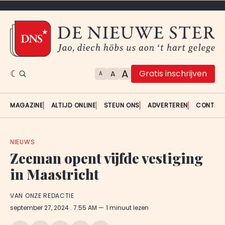
A
Gratis inschrijven
A
A
MAGAZINE
ALTIJD ONLINE
STEUN ONS
ADVERTEREN
CONTAC
NIEUWS
Zeeman opent vijfde vestiging
in Maastricht
VAN ONZE REDACTIE
september 27, 2024
. 7:55 AM
1 minuut lezen