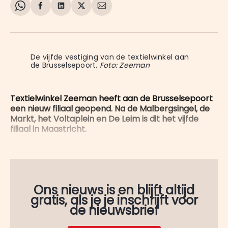
Share
Delen
Delen
Share
Deel
on
op
op
on
via
WhatsApp
Facebook
LinkedIn
X
E-
mail
De vijfde vestiging van de textielwinkel aan 
de Brusselsepoort. 
Foto: Zeeman
Textielwinkel Zeeman heeft aan de Brusselsepoort
een nieuw filiaal geopend. Na de Malbergsingel, de
Markt, het Voltaplein en De Leim is dit het vijfde
filiaal in Maastricht.
Ons nieuws is en blijft altijd
gratis, als je je inschrijft voor
de nieuwsbrief