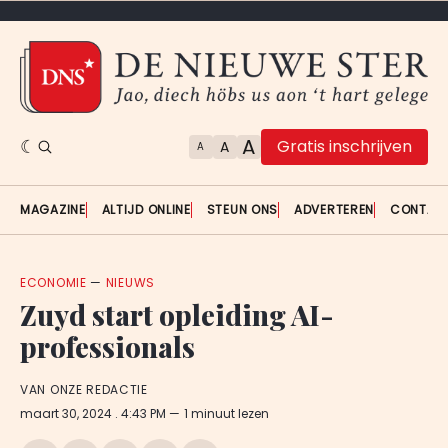
A
Gratis inschrijven
A
A
MAGAZINE
ALTIJD ONLINE
STEUN ONS
ADVERTEREN
CONTAC
ECONOMIE
—
NIEUWS
Zuyd start opleiding AI-
professionals
VAN ONZE REDACTIE
maart 30, 2024
. 4:43 PM
1 minuut lezen