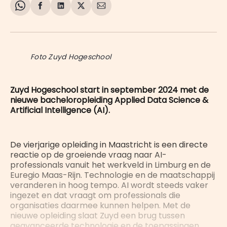
Share
Delen
Delen
Share
Deel
on
op
op
on
via
WhatsApp
Facebook
LinkedIn
X
E-
mail
Foto Zuyd Hogeschool
Zuyd Hogeschool start in september 2024 met de
nieuwe bacheloropleiding Applied Data Science &
Artificial Intelligence (AI).
De vierjarige opleiding in Maastricht is een directe
reactie op de groeiende vraag naar AI-
professionals vanuit het werkveld in Limburg en de
Euregio Maas-Rijn. Technologie en de maatschappij
veranderen in hoog tempo. AI wordt steeds vaker
ingezet en dat vraagt om professionals die
organisaties daarmee kunnen helpen. Met de
nieuwe opleiding slaat Zuyd een brug tussen
geavanceerde technologie en de toepassingen