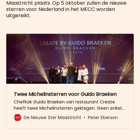
Maastricht plaats. Op 5 oktober zullen de nieuwe
sterren voor Nederland in het MECC worden
uitgereikt.
Twee Michelinsterren voor Guido Braeken
Chefkok Guido Braeken van restaurant Create
heeft twee Michelinsterren gekregen. Geen enkel
Maastrichts restaurant ontving een ster. Voor het
De Nieuwe Ster Maastricht
Peter Eberson
tweede jaar op rij komt er geen Michelinster bij in
de stad, De dagen voorafgaand aan de uitreiking
van de Michelinsterren waren onder meer Haricot
en WY aangemerkt als kanshebbers. Voor