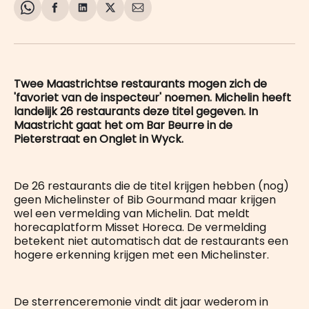
Share
Delen
Delen
Share
Deel
on
op
op
on
via
WhatsApp
Facebook
LinkedIn
X
E-
mail
Twee Maastrichtse restaurants mogen zich de
'favoriet van de inspecteur' noemen. Michelin heeft
landelijk 26 restaurants deze titel gegeven. In
Maastricht gaat het om Bar Beurre in de
Pieterstraat en Onglet in Wyck.
De 26 restaurants die de titel krijgen hebben (nog)
geen Michelinster of Bib Gourmand maar krijgen
wel een vermelding van Michelin. Dat meldt
horecaplatform Misset Horeca. De vermelding
betekent niet automatisch dat de restaurants een
hogere erkenning krijgen met een Michelinster.
De sterrenceremonie vindt dit jaar wederom in