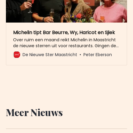
Michelin tipt Bar Beurre, Wy, Haricot en Sjiek
Over ruim een maand reikt Michelin in Maastricht
de nieuwe sterren uit voor restaurants. Gingen de
sterren vorig jaar nog aan Maastricht voorbij, voor
De Nieuwe Ster Maastricht
Peter Eberson
dit jaar ziet het er beter uit. Het afgelopen jaar
kwam de bandenfabrikant regelmatig met
updates van restaurants die de moeite waard zijn
en een vermelding
Meer Nieuws