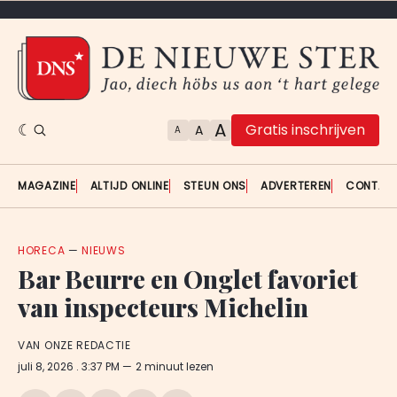
A
Gratis inschrijven
A
A
MAGAZINE
ALTIJD ONLINE
STEUN ONS
ADVERTEREN
CONTAC
HORECA
—
NIEUWS
Bar Beurre en Onglet favoriet
van inspecteurs Michelin
VAN ONZE REDACTIE
juli 8, 2026
. 3:37 PM
2 minuut lezen