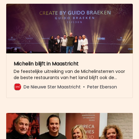
Michelin blijft in Maastricht
De feestelijke uitreiking van de Michelinsterren voor
de beste restaurants van het land blijft ook de
komende drie jaar en mogelijk zelfs zes jaar in
De Nieuwe Ster Maastricht
Peter Eberson
Maastricht. Alle betrokken partijen hebben de
intentie uitgesproken het evenement in Maastricht
te houden. De gemeente Maastricht, Provincie
Limburg, MECC, omliggende gemeenten en
sponsoren hebben