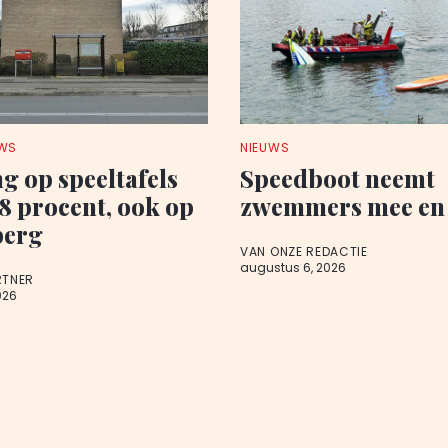
UWS
NIEUWS
ng op speeltafels
Speedboot neemt
,8 procent, ook op
zwemmers mee en 
berg
VAN ONZE REDACTIE
augustus 6, 2026
RTNER
026