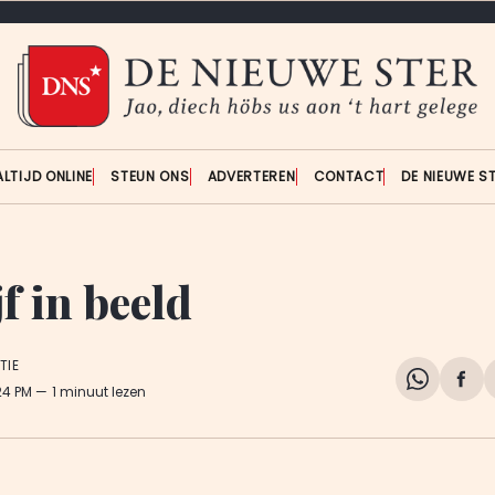
ALTIJD ONLINE
STEUN ONS
ADVERTEREN
CONTACT
DE NIEUWE S
f in beeld
TIE
Share
Del
:24 PM
1 minuut lezen
on
op
WhatsA
Fa