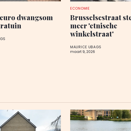
ECONOMIE
 euro dwangsom
Brusselsestraat st
tratuin
meer 'etnische
winkelstraat'
AGS
MAURICE UBAGS
maart 9, 2026