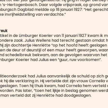
n ’s-Hertogenbosch. Daar volgde vrijspraak, op grond va
imburgsch Dagblad meldde op 18 januari 1927: “Het gerech
ke invrijheidstelling van verdachte.”
reuk
tikel in de Limburger Koerier van 11 januari 1927 kwam ik
zondere zaak. Julius Wellens had terecht gestaan omdat h
hij zijn dochtertje Henriëtte “op het hoofd heeft geslage
en de deur of deurstijl of een muur heeft geworpen, waa
nd schedelbreuk bekwam, aan de gevolgen waarvan het i
mburger Koerier had Julius een “guur, ruw voorkomen”.
olitieonderzoek had Julius aanvankelijk de schuld op zich
 hij die verklaring in. Hij vertelde dat zijn vrouw Cornelia 
geslagen. Toen hij thuis kwam, had Cornelia hem verteld 
orden. Pas later, “toen het lijkje in beslag genomen werd
 man verteld dat zij Henriëtte had doodgeslagen.