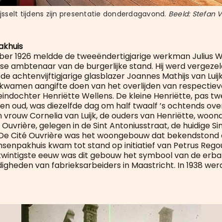
ijsselt tijdens zijn presentatie donderdagavond. 
Beeld: Stefan 
akhuis
er 1926 meldde de tweeëndertigjarige werkman Julius Wel
se ambtenaar van de burgerlijke stand. Hij werd vergezeld
e achtenvijftigjarige glasblazer Joannes Mathijs van Luijk. 
wamen aangifte doen van het overlijden van respectieve
eindochter Henriëtte Wellens. De kleine Henriëtte, pas tw
 oud, was diezelfde dag om half twaalf ’s ochtends over
n vrouw Cornelia van Luijk, de ouders van Henriëtte, woon
Ouvrière, gelegen in de Sint Antoniusstraat, de huidige Si
 De Cité Ouvrière was het woongebouw dat bekendstond 
nsenpakhuis kwam tot stand op initiatief van Petrus Rego
twintigste eeuw was dit gebouw het symbool van de erba
heden van fabrieksarbeiders in Maastricht. In 1938 wer