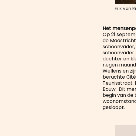
Erik van R
Het mensenp
Op 21 septemb
de Maastricht
schoonvader, d
schoonvader k
dochter en kl
negen maanden
Wellens en zij
beruchte Cité 
Teunisstraat.
Bouw’. Dit me
begin van de 
woonomstandig
gesloopt.