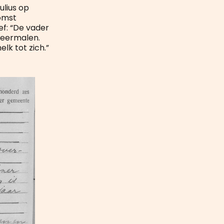
ulius op
komst
ef: “De vader
 meermalen.
lk tot zich.”