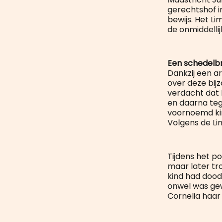
gerechtshof i
bewijs. Het L
de onmiddellij
Een schedelb
Dankzij een ar
over deze bij
verdacht dat 
en daarna teg
voornoemd ki
Volgens de Li
Tijdens het p
maar later trok
kind had dood
onwel was gew
Cornelia haar