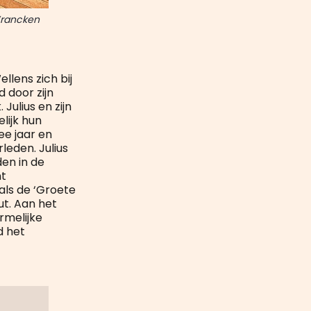
Vrancken
lens zich bij
 door zijn
Julius en zijn
lijk hun
ee jaar en
leden. Julius
den in de
nt
als de ‘Groete
ut. Aan het
rmelijke
d het