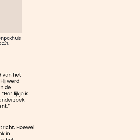
npakhuis 
ain, 
d van het
Hij werd
an de
et lijkje is
 onderzoek
nt.”
tricht. Hoewel
nk in
bij het