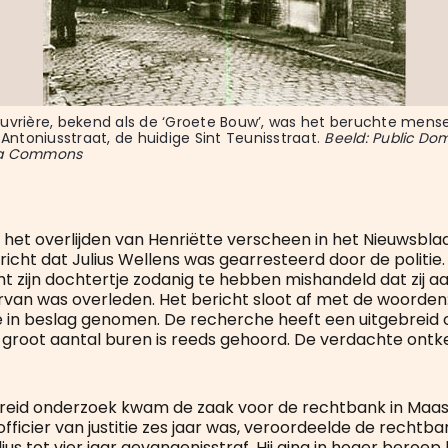
uvrière, bekend als de ‘Groete Bouw’, was het beruchte mense
 Antoniusstraat, de huidige Sint Teunisstraat. 
Beeld: Public Dom
ia Commons
 het overlijden van Henriëtte verscheen in het Nieuwsbla
icht dat Julius Wellens was gearresteerd door de politie. 
t zijn dochtertje zodanig te hebben mishandeld dat zij a
an was overleden. Het bericht sloot af met de woorden: “H
ie in beslag genomen. De recherche heeft een uitgebreid
n groot aantal buren is reeds gehoord. De verdachte ontke
reid onderzoek kwam de zaak voor de rechtbank in Maas
officier van justitie zes jaar was, veroordeelde de rechtba
ius tot vier jaar gevangenisstraf. Hij ging in hoger beroep 