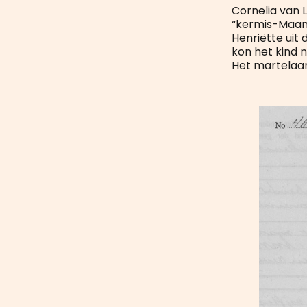
Cornelia van 
“kermis-Maand
Henriëtte uit
kon het kind 
Het martelaar