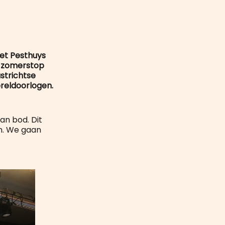
mail
het Pesthuys
e zomerstop
astrichtse
ereldoorlogen.
an bod. Dit
en. We gaan