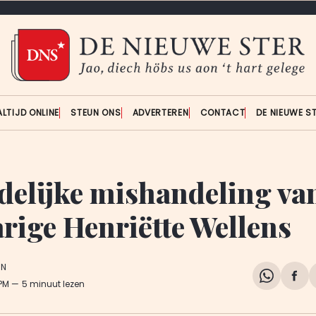
ALTIJD ONLINE
STEUN ONS
ADVERTEREN
CONTACT
DE NIEUWE S
delijke mishandeling va
arige Henriëtte Wellens
EN
Share
Del
 PM
5 minuut lezen
on
op
WhatsA
Fa