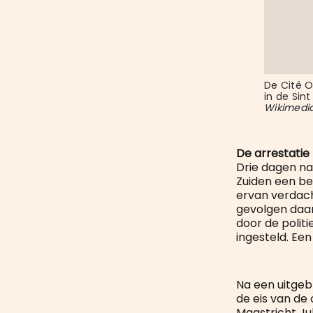
De Cité O
in de Sint
Wikimed
De arrestatie
Drie dagen na
Zuiden een ber
ervan verdach
gevolgen daarv
door de polit
ingesteld. Ee
Na een uitgeb
de eis van de 
Maastricht Jul