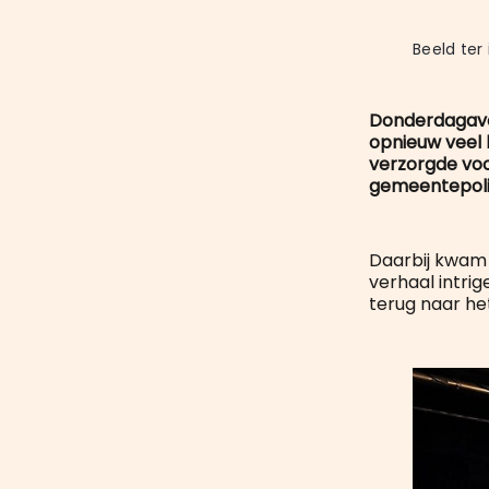
Beeld ter i
Donderdagavon
opnieuw veel 
verzorgde voo
gemeentepolit
Daarbij kwam 
verhaal intri
terug naar het