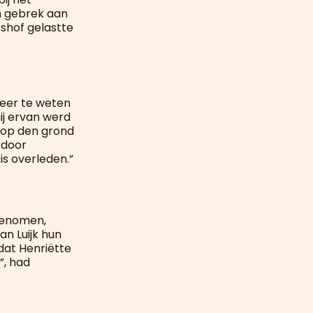
n gebrek aan
tshof gelastte
 meer te weten
ij ervan werd
n op den grond
rdoor
s overleden.”
 genomen,
van Luijk hun
dat Henriëtte
”, had