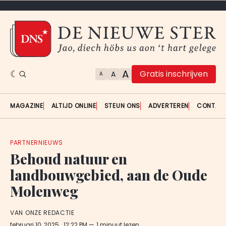
A
Gratis inschrijven
A
A
MAGAZINE
ALTIJD ONLINE
STEUN ONS
ADVERTEREN
CONTAC
PARTNERNIEUWS
Behoud natuur en
landbouwgebied, aan de Oude
Molenweg
VAN ONZE REDACTIE
februari 10, 2025
. 12:22 PM
1 minuut lezen