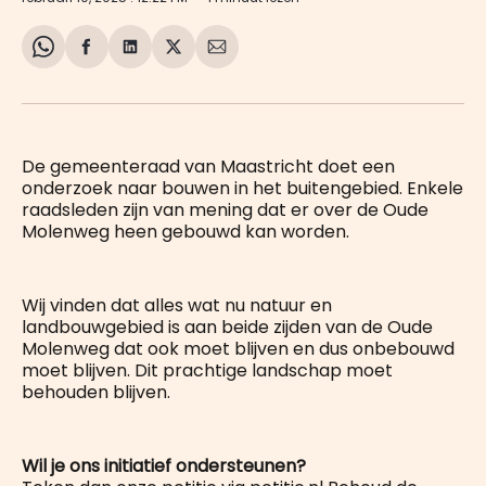
Share
Delen
Delen
Share
Deel
on
op
op
on
via
WhatsApp
Facebook
LinkedIn
X
E-
mail
De gemeenteraad van Maastricht doet een
onderzoek naar bouwen in het buitengebied. Enkele
raadsleden zijn van mening dat er over de Oude
Molenweg heen gebouwd kan worden.
Wij vinden dat alles wat nu natuur en
landbouwgebied is aan beide zijden van de Oude
Molenweg dat ook moet blijven en dus onbebouwd
moet blijven. Dit prachtige landschap moet
behouden blijven.
Wil je ons initiatief ondersteunen?