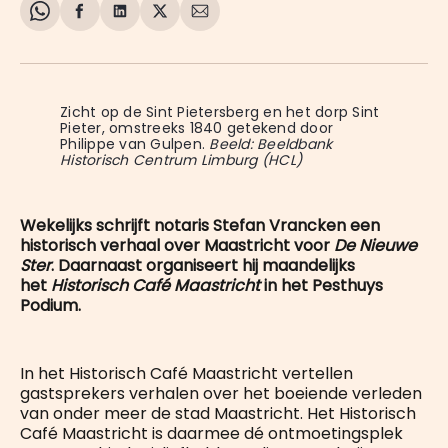
Share
Delen
Delen
Share
Deel
on
op
op
on
via
WhatsApp
Facebook
LinkedIn
X
E-
mail
Zicht op de Sint Pietersberg en het dorp Sint 
Pieter, omstreeks 1840 getekend door 
Philippe van Gulpen. 
Beeld: Beeldbank
Historisch Centrum Limburg (HCL)
Wekelijks schrijft notaris Stefan Vrancken een
historisch verhaal over Maastricht voor
De Nieuwe
Ster
. Daarnaast organiseert hij maandelijks
het
Historisch Café Maastricht
in het Pesthuys
Podium.
In het Historisch Café Maastricht vertellen
gastsprekers verhalen over het boeiende verleden
van onder meer de stad Maastricht. Het Historisch
Café Maastricht is daarmee dé ontmoetingsplek