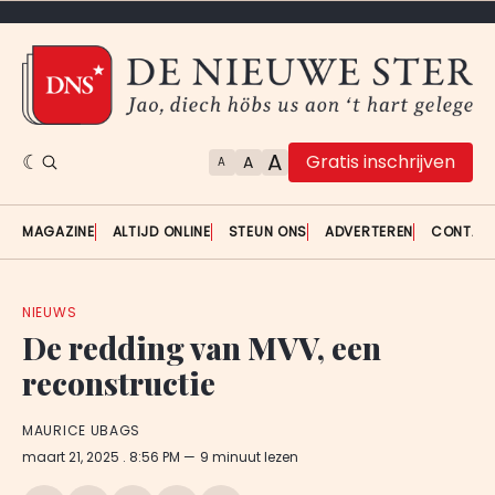
A
Gratis inschrijven
A
A
MAGAZINE
ALTIJD ONLINE
STEUN ONS
ADVERTEREN
CONTAC
NIEUWS
De redding van MVV, een
reconstructie
MAURICE UBAGS
maart 21, 2025
. 8:56 PM
9 minuut lezen