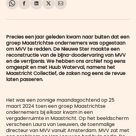
Share
Delen
Delen
Share
Deel
on
op
op
on
via
WhatsApp
Facebook
LinkedIn
X
E-
mail
Precies een jaar geleden kwam naar buiten dat een
groep Maastrichtse ondernemers was opgestaan
om MVV te redden. De Nieuwe Ster maakte een
reconstructie van de bijna-doodervaring van MVV
en de verrijzenis. We hebben ons archief nog eens
omgespit en met Huub Waterval, namens het
Maastricht Collectief, de zaken nog eens de revue
laten passeren.
Het was een zonnige maandagochtend op 25
maart 2024 toen een groep Maastrichtse
ondernemers bij elkaar kwam in een
vergaderruimte in Maastricht. Op het beeldscherm
verscheen Laura van Leeuwen, de toenmalige
directeur van MVV vanuit Amsterdam. MVV zat met