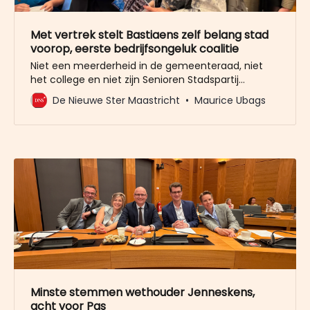
Met vertrek stelt Bastiaens zelf belang stad
voorop, eerste bedrijfsongeluk coalitie
Niet een meerderheid in de gemeenteraad, niet
het college en niet zijn Senioren Stadspartij
Maastricht stuurde wethouder Frans Bastiaens weg
De Nieuwe Ster Maastricht
Maurice Ubags
in het belang van de stad. Frans Bastiaens trok
hoogstpersoonlijk dinsdagavond de enig juiste
conclusie: de aanhoudende discussies rond zijn
persoon, onder meer in de media, staan een frisse
start
Minste stemmen wethouder Jenneskens,
acht voor Pas