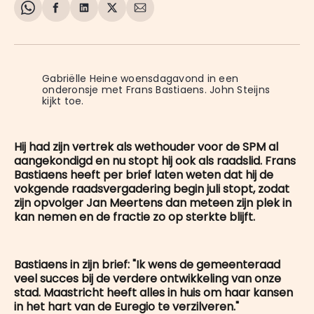
Share
Delen
Delen
Share
Deel
on
op
op
on
via
WhatsApp
Facebook
LinkedIn
X
E-
mail
Gabriëlle Heine woensdagavond in een 
onderonsje met Frans Bastiaens. John Steijns 
kijkt toe.
Hij had zijn vertrek als wethouder voor de SPM al
aangekondigd en nu stopt hij ook als raadslid. Frans
Bastiaens heeft per brief laten weten dat hij de
vokgende raadsvergadering begin juli stopt, zodat
zijn opvolger Jan Meertens dan meteen zijn plek in
kan nemen en de fractie zo op sterkte blijft.
Bastiaens in zijn brief: "Ik wens de gemeenteraad
veel succes bij de verdere ontwikkeling van onze
stad. Maastricht heeft alles in huis om haar kansen
in het hart van de Euregio te verzilveren."