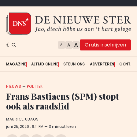
A
Gratis inschrijven
A
A
MAGAZINE
ALTIJD ONLINE
STEUN ONS
ADVERTEREN
CONTAC
NIEUWS
—
POLITIEK
Frans Bastiaens (SPM) stopt
ook als raadslid
MAURICE UBAGS
juni 25, 2026
. 6:11 PM
3 minuut lezen