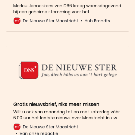
Marlou Jenneskens van D66 kreeg woensdagavond
bij een geheime stemming voor het
wethouderschap 27 van de 37 stemmen. Johan
De Nieuwe Ster Maastricht
Hub Brandts
Pas, wiens plaats zij overneemt, kreeg daarentegen
nog acht stemmen terwijl hij formeel geen
wethouderskandidaat meer was. Wethouder
Hubert Mackus kreeg de meeste stemmen: 33.
Hoenderkamp 32, Noteborn en Fokke beiden
Gratis nieuwsbrief, niks meer missen
Wilt u ook van maandag tot en met zaterdag vóór
6.00 uur het laatste nieuws over Maastricht in uw
mailbox? Meld u dan gratis aan voor de nieuwbrief
De Nieuwe Ster Maastricht
van De Nieuwe Ster. Meer dan 20.000 trouwe lezers
Van onze redactie