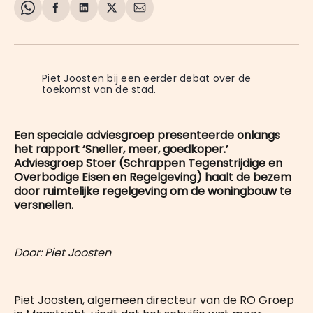
Share
Delen
Delen
Share
Deel
on
op
op
on
via
WhatsApp
Facebook
LinkedIn
X
E-
mail
Piet Joosten bij een eerder debat over de 
toekomst van de stad.
Een speciale adviesgroep presenteerde onlangs
het rapport ‘Sneller, meer, goedkoper.’
Adviesgroep Stoer (Schrappen Tegenstrijdige en
Overbodige Eisen en Regelgeving) haalt de bezem
door ruimtelijke regelgeving om de woningbouw te
versnellen.
Door: Piet Joosten
Piet Joosten, algemeen directeur van de RO Groep