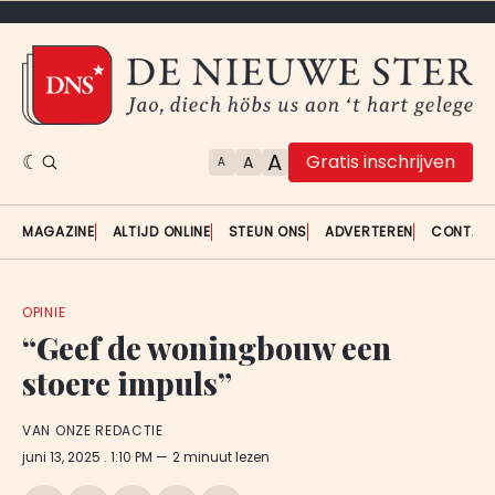
A
Gratis inschrijven
A
A
MAGAZINE
ALTIJD ONLINE
STEUN ONS
ADVERTEREN
CONTAC
OPINIE
“Geef de woningbouw een
stoere impuls”
VAN ONZE REDACTIE
juni 13, 2025
. 1:10 PM
2 minuut lezen