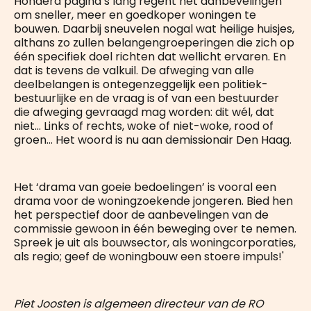
Honderd pagina’s lang regent het aanbevelingen
om sneller, meer en goedkoper woningen te
bouwen. Daarbij sneuvelen nogal wat heilige huisjes,
althans zo zullen belangengroeperingen die zich op
één specifiek doel richten dat wellicht ervaren. En
dat is tevens de valkuil. De afweging van alle
deelbelangen is ontegenzeggelijk een politiek-
bestuurlijke en de vraag is of van een bestuurder
die afweging gevraagd mag worden: dit wél, dat
niet… Links of rechts, woke of niet-woke, rood of
groen… Het woord is nu aan demissionair Den Haag.
Het ‘drama van goeie bedoelingen’ is vooral een
drama voor de woningzoekende jongeren. Bied hen
het perspectief door de aanbevelingen van de
commissie gewoon in één beweging over te nemen.
Spreek je uit als bouwsector, als woningcorporaties,
als regio; geef de woningbouw een stoere impuls!'
Piet Joosten is algemeen directeur van de RO