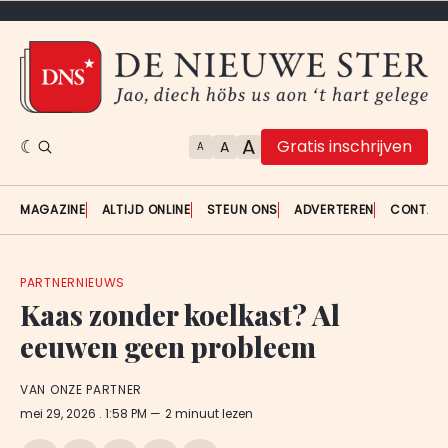
A
Gratis inschrijven
A
A
MAGAZINE
ALTIJD ONLINE
STEUN ONS
ADVERTEREN
CONTAC
PARTNERNIEUWS
Kaas zonder koelkast? Al
eeuwen geen probleem
VAN ONZE PARTNER
mei 29, 2026
. 1:58 PM
2 minuut lezen