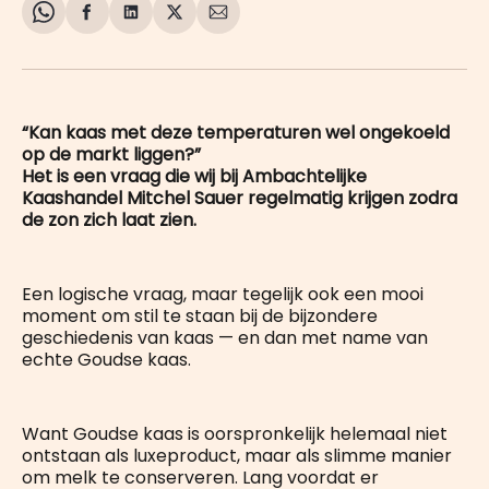
Share
Delen
Delen
Share
Deel
on
op
op
on
via
WhatsApp
Facebook
LinkedIn
X
E-
mail
“Kan kaas met deze temperaturen wel ongekoeld
op de markt liggen?”
Het is een vraag die wij bij Ambachtelijke
Kaashandel Mitchel Sauer regelmatig krijgen zodra
de zon zich laat zien.
Een logische vraag, maar tegelijk ook een mooi
moment om stil te staan bij de bijzondere
geschiedenis van kaas — en dan met name van
echte Goudse kaas.
Want Goudse kaas is oorspronkelijk helemaal niet
ontstaan als luxeproduct, maar als slimme manier
om melk te conserveren. Lang voordat er