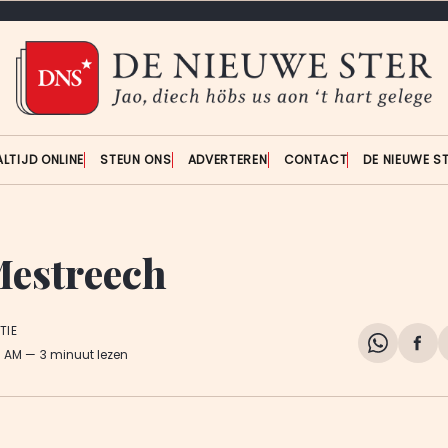
ALTIJD ONLINE
STEUN ONS
ADVERTEREN
CONTACT
DE NIEUWE S
Mestreech
TIE
Share
Del
3 AM
3 minuut lezen
on
op
WhatsA
Fa