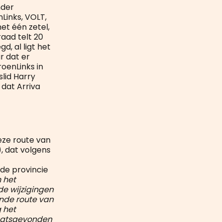
nder
nLinks, VOLT,
et één zetel,
aad telt 20
d, al ligt het
r dat er
GroenLinks in
lid Harry
 dat Arriva
deze route van
), dat volgens
 de provincie
n het
de wijzigingen
ande route van
g het
laatsgevonden