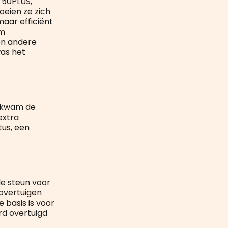
, 50PLUS,
oeien ze zich
maar efficiënt
om
en andere
was het
a kwam de
extra
tus, een
e steun voor
overtuigen
 basis is voor
erd overtuigd