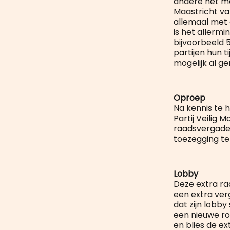
andere het mee
Maastricht van
allemaal met 
is het allermi
bijvoorbeeld 
partijen hun 
mogelijk al ge
Oproep
Na kennis te
Partij Veilig
raadsvergader
toezegging te
Lobby
Deze extra ra
een extra ver
dat zijn lobb
een nieuwe rou
en blies de e