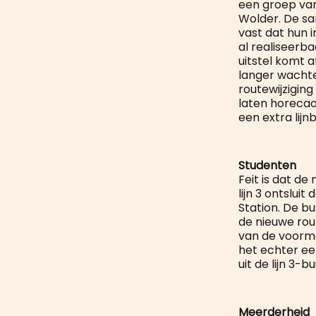
een groep van
Wolder. De sa
vast dat hun i
al realiseerb
uitstel komt a
langer wacht
routewijziging
laten horecao
een extra lijnb
Studenten
Feit is dat de
lijn 3 ontslu
Station. De b
de nieuwe ro
van de voorma
het echter ee
uit de lijn 3-b
Meerderheid