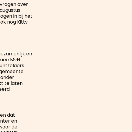
e vragen over
4 augustus
gen in bij het
ok nog Kitty
gezamenlijk en
armee MvN
Kuntzelaers
e gemeente.
 onder
t te laten
seerd.
men dat
ënter en
 waar de