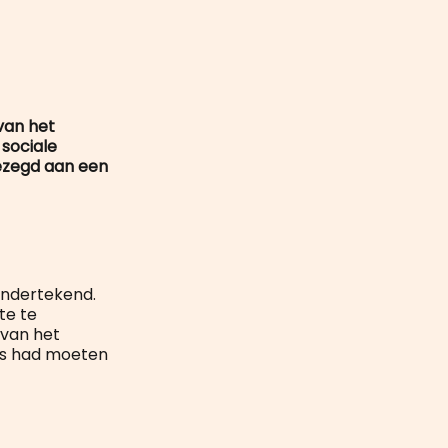
mail
van het
sociale
gezegd aan een
 ondertekend.
te te
 van het
rs had moeten