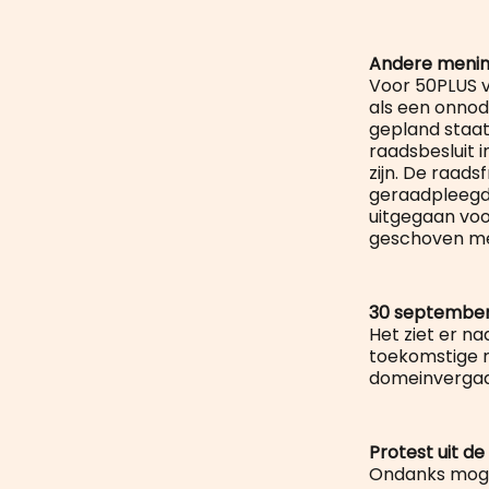
Andere meni
Voor 50PLUS v
als een onnod
gepland staat
raadsbesluit 
zijn. De raads
geraadpleegd
uitgegaan voor
geschoven met
30 septembe
Het ziet er na
toekomstige ro
domeinvergad
Protest uit de
Ondanks moge