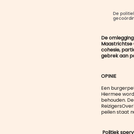
De politie
gecoördi
De omlegging 
Maastrichtse 
cohesie, parti
gebrek aan po
OPINIE
Een burgerpet
Hiermee wordt
behouden. De 
ReizigersOver
peilen staat n
Politiek sper