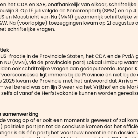
lden het CDA en SAB, onafhankelijk van elkaar, schriftelijk
buslijn 3. Op 15 juli volgde de Seniorenpartij (SPM) en op 
S en Maastricht van Nu (MvN) gezamenlijk schriftelijke vra
&W. Na (voorlopige) toezeggingen kwam op 21 augustus o
t schriftelijke vragen.
itiek
US-fractie in de Provinciale Staten, het CDA en de PvdA 
n NU (MvN), via de provinciale partij Lokaal Limburg wa
stelden ook schriftelijke vragen aan gedeputeerde Jasper 
voersconsessie ligt immers bij de Provincie en niet bij d
s 2025 kwam de Provincie met het antwoord dat Arriva –
wel bereid was om lijn 3 weer via het Vrijthof en de Mark
ou zelfs al vanaf de Herfstvakantie kunnen worden gereali
ke samenwerking
 de vraag op of er ooit een moment is geweest of zal ko
 politieke partijen tot de conclusie komen dat het effici
tiger is als één partij het voortouw neemt in een dossier