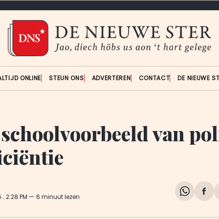
ALTIJD ONLINE
STEUN ONS
ADVERTEREN
CONTACT
DE NIEUWE S
 schoolvoorbeeld van pol
iciëntie
Share
Del
5
. 2:28 PM
6 minuut lezen
on
op
WhatsA
Fa