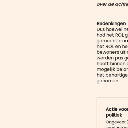
over de achter
Bedenkingen
Dus hoewel het
had het ROL g
gemeenteraad
het ROL en het
bewoners uit 
werden pas ge
heeft binnen
mogelijk belan
het behartige
genomen.
Actie voo
politiek
Ongeveer 2
zondagmorg