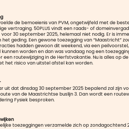
ng
oelde de bemoeienis van PVM, ongetwijfeld met de beste
ige vertraging. 50PLUS vindt een raads- of domeinvergade
 voor 30 september 2025, helemaal niet nodig. Er is imm
in het geding. Een gewone toezegging van “Maastricht” z
fracties hadden gewoon dit weekend, via een peilvoorstel,
 kunnen worden en dan was vandaag nog een toezeggin
 een routewijziging in de Herfstvakantie. Nu is alles op d
 het risico van uitstel afstel kan worden.
r
ar uit dat dinsdag 30 september 2025 bepalend zal zijn vo
ute van de Maastrichtse buslijn 3. Dan wordt een routewij
ering Fysiek besproken.
 wijken
lijke toezeggingen verzamelde zich op zondagochtend 