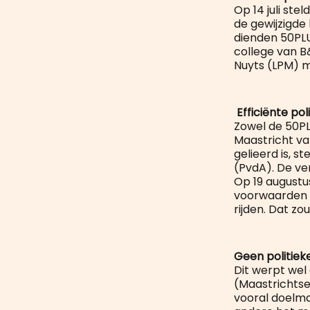
Op 14 juli ste
de gewijzigde 
dienden 50PLU
college van B
Nuyts (LPM) me
Efficiënte pol
Zowel de 50PL
Maastricht va
gelieerd is, 
(PvdA). De ver
Op 19 augustu
voorwaarden – 
rijden. Dat z
Geen politie
Dit werpt wel
(Maastrichtse)
vooral doelma