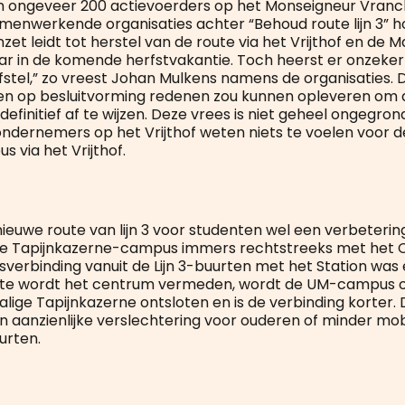
 ongeveer 200 actievoerders op het Monseigneur Vranck
menwerkende organisaties achter “Behoud route lijn 3” 
nzet leidt tot herstel van de route via het Vrijthof en de Ma
aar in de komende herfstvakantie. Toch heerst er onzeker
fstel,” zo vreest Johan Mulkens namens de organisaties. D
en op besluitvorming redenen zou kunnen opleveren om 
 definitief af te wijzen. Deze vrees is niet geheel ongegron
ndernemers op het Vrijthof weten niets te voelen voor 
us via het Vrijthof.
 nieuwe route van lijn 3 voor studenten wel een verbeterin
it de Tapijnkazerne-campus immers rechtstreeks met het 
usverbinding vanuit de Lijn 3-buurten met het Station was
ute wordt het centrum vermeden, wordt de UM-campus op
lige Tapijnkazerne ontsloten en is de verbinding korter. 
n aanzienlijke verslechtering voor ouderen of minder mo
uurten.