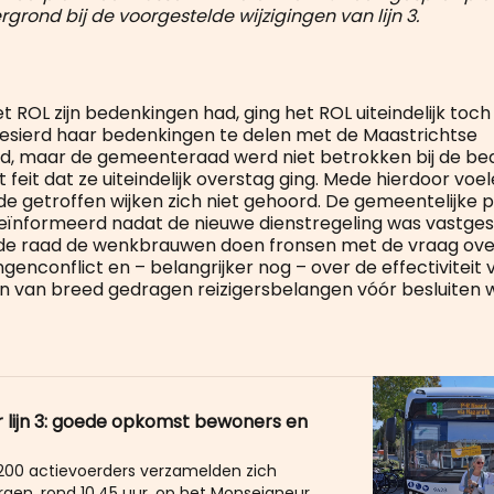
grond bij de voorgestelde wijzigingen van lijn 3.
 ROL zijn bedenkingen had, ging het ROL uiteindelijk toch
esierd haar bedenkingen te delen met de Maastrichtse
, maar de gemeenteraad werd niet betrokken bij de be
 feit dat ze uiteindelijk overstag ging. Mede hierdoor voe
de getroffen wijken zich niet gehoord. De gemeentelijke 
ïnformeerd nadat de nieuwe dienstregeling was vastges
 de raad de wenkbrauwen doen fronsen met de vraag ove
genconflict en – belangrijker nog – over de effectiviteit 
n van breed gedragen reizigersbelangen vóór besluiten
r lijn 3: goede opkomst bewoners en
00 actievoerders verzamelden zich
en, rond 10.45 uur, op het Monseigneur