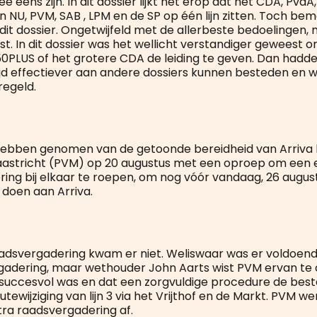
 eens zijn. In dit dossier lijkt het erop dat het CDA, PvdA
 NU, PVM, SAB , LPM en de SP op één lijn zitten. Toch bem
dit dossier. Ongetwijfeld met de allerbeste bedoelingen, 
nst. In dit dossier was het wellicht verstandiger geweest 
50PLUS of het grotere CDA de leiding te geven. Dan hadd
tijd effectiever aan andere dossiers kunnen besteden en 
regeld.
 hebben genomen van de getoonde bereidheid van Arriv
 Maastricht (PVM) op 20 augustus met een oproep om een 
ing bij elkaar te roepen, om nog vóór vandaag, 26 augus
 doen aan Arriva.
adsvergadering kwam er niet. Weliswaar was er voldoend
gadering, maar wethouder John Aarts wist PVM ervan te 
y succesvol was en dat een zorgvuldige procedure de beste
tewijziging van lijn 3 via het Vrijthof en de Markt. PVM w
xtra raadsvergadering af.