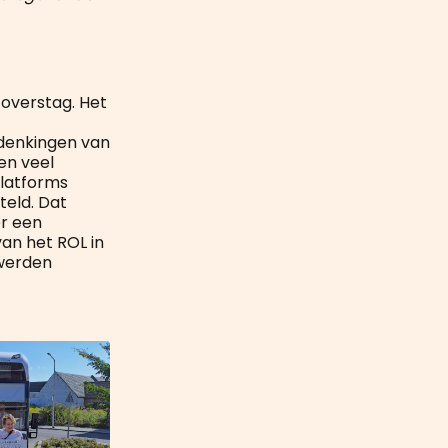
 overstag. Het
denkingen van
len veel
platforms
teld. Dat
r een
van het ROL in
 werden