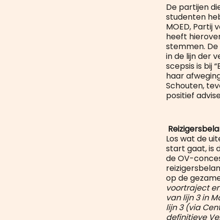
De partijen d
studenten hebb
MOED, Partij 
heeft hierove
stemmen. De VV
in de lijn de
scepsis is bij 
haar afweging
Schouten, tev
positief advi
Reizigersbel
Los wat de uit
start gaat, is
de OV-concess
reizigersbelan
op de gezamen
voortraject e
van lijn 3 in
lijn 3 (via C
definitieve V