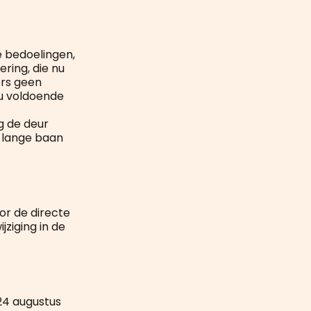
 bedoelingen,
ring, die nu
ers geen
ou voldoende
g de deur
e lange baan
or de directe
ziging in de
24 augustus