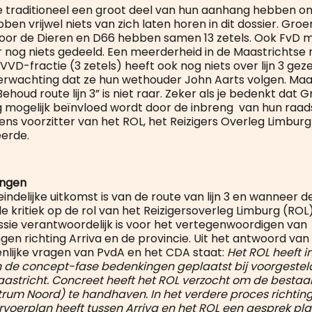
ie traditioneel een groot deel van hun aanhang hebben o
en vrijwel niets van zich laten horen in dit dossier. Groe
voor de Dieren en D66 hebben samen 13 zetels. Ook FvD m
r nog niets gedeeld. Een meerderheid in de Maastrichtse r
D-fractie (3 zetels) heeft ook nog niets over lijn 3 gezeg
r verwachting dat ze hun wethouder John Aarts volgen. Maa
“Behoud route lijn 3” is niet raar. Zeker als je bedenkt dat 
 mogelijk beïnvloed wordt door de inbreng van hun raads
ens voorzitter van het ROL, het Reizigers Overleg Limburg
seerde.
angen
eindelijke uitkomst is van de route van lijn 3 en wanneer 
 de kritiek op de rol van het Reizigersoverleg Limburg (ROL
ie verantwoordelijk is voor het vertegenwoordigen van
gen richting Arriva en de provincie. Uit het antwoord van
lijke vragen van PvdA en het CDA staat:
Het ROL heeft i
n de concept-fase bedenkingen geplaatst bij voorgestel
 Maastricht. Concreet heeft het ROL verzocht om de besta
entrum Noord) te handhaven. In het verdere proces richtin
ervoerplan heeft tussen Arriva en het ROL een gesprek p