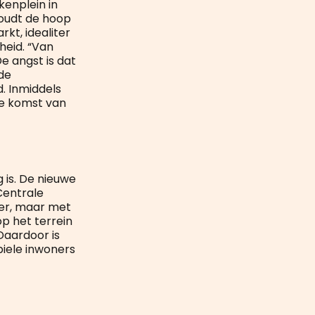
enplein in
houdt de hoop
rkt, idealiter
heid. “Van
e angst is dat
de
d. Inmiddels
de komst van
g is. De nieuwe
Centrale
 er, maar met
 het terrein
Daardoor is
biele inwoners