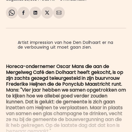
Share
Delen
Delen
Share
Deel
on
op
op
on
via
WhatsApp
Facebook
LinkedIn
X
E-
mail
Artist impression van hoe Den Dolhaart er na 
de verbouwing uit moet gaan zien.
Horeca-ondernemer Oscar Mans die aan de
Mergelweg Café den Dolhaart heeft gekocht, is op
zijn zachts gezegd teleurgesteld in zijn buurvrouw
Frederike Heijnen die de Ponyclub Maastricht runt.
Mans: "Vier jaar hebben we samen opgetrokken om
te kijken hoe we allebei goed verder zouden
kunnen. Dat is gelukt: de gemeente is zich gaan
inzetten om Heijnen te verplaatsen. Maar in plaats
van samen een glas champagne te drinken, vecht
ze nu bij de gemeente de bouwvergunning aan die
ik heb gekregen. Op de laatste dag dat dat kon is
bezwaar gemaakt."