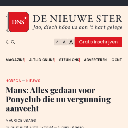
A
Gratis inschrijven
A
A
MAGAZINE
ALTIJD ONLINE
STEUN ONS
ADVERTEREN
CONTAC
HORECA
—
NIEUWS
Mans: Alles gedaan voor
Ponyclub die nu vergunning
aanvecht
MAURICE UBAGS
augustus 28, 2024
. 5:23 PM
5 minuut lezen