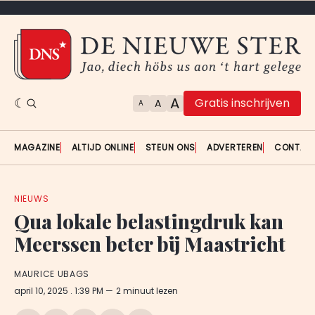
A
Gratis inschrijven
A
A
MAGAZINE
ALTIJD ONLINE
STEUN ONS
ADVERTEREN
CONTAC
NIEUWS
Qua lokale belastingdruk kan
Meerssen beter bij Maastricht
MAURICE UBAGS
april 10, 2025
. 1:39 PM
2 minuut lezen