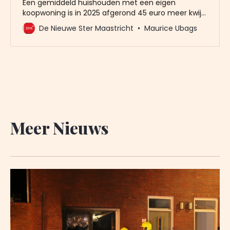
Een gemiddeld huishouden met een eigen
koopwoning is in 2025 afgerond 45 euro meer kwijt
dan in 2024. De lasten stijgen van 1029 euro naar
De Nieuwe Ster Maastricht
Maurice Ubags
1074 euro. Dat is een stijging van 4,4%. Dat blijkt uit
de begroting die het stadsbestuur aan de
gemeenteraad heeft gestuurd. Maastricht doet
het
Meer Nieuws