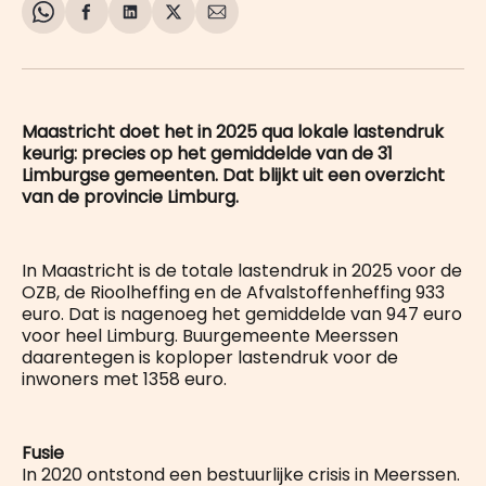
Share
Delen
Delen
Share
Deel
on
op
op
on
via
WhatsApp
Facebook
LinkedIn
X
E-
mail
Maastricht doet het in 2025 qua lokale lastendruk
keurig: precies op het gemiddelde van de 31
Limburgse gemeenten. Dat blijkt uit een overzicht
van de provincie Limburg.
In Maastricht is de totale lastendruk in 2025 voor de
OZB, de Rioolheffing en de Afvalstoffenheffing 933
euro. Dat is nagenoeg het gemiddelde van 947 euro
voor heel Limburg. Buurgemeente Meerssen
daarentegen is koploper lastendruk voor de
inwoners met 1358 euro.
Fusie
In 2020 ontstond een bestuurlijke crisis in Meerssen.