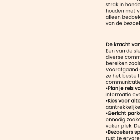
strak in hand
houden met ve
alleen bedoel
van de bezoek
De kracht va
Een van de sle
diverse commu
bereiken zoals
Voorafgaand 
ze het beste 
communicatie 
•Plan je reis 
informatie ov
•Kies voor alt
aantrekkelijk
•Gericht park
onnodig zoeken
vaker plek. D
•Bezoekers sp
rust te ervare