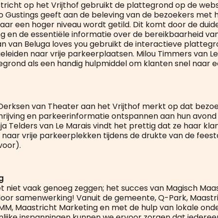
richt op het Vrijthof gebruikt de plattegrond op de webs
o Gustings geeft aan de beleving van de bezoekers met 
aar een hoger niveau wordt getild. Dit komt door de duide
g en de essentiële informatie over de bereikbaarheid van
an van Beluga loves you gebruikt de interactieve plattegr
eleiden naar vrije parkeerplaatsen. Milou Timmers van Le
ttegrond als een handig hulpmiddel om klanten snel naar e
rksen van Theater aan het Vrijthof merkt op dat bezoe
rijving en parkeerinformatie ontspannen aan hun avond
ja Telders van Le Marais vindt het prettig dat ze haar kl
 naar vrije parkeerplekken tijdens de drukte van de feest
voor).
g
 niet vaak genoeg zeggen; het succes van Magisch Maas
door samenwerking! Vanuit de gemeente, Q-Park, Maastr
MM, Maastricht Marketing en met de hulp van lokale on
ijke inspanningen kunnen we ervoor zorgen dat iederee