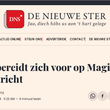
ALTIJD ONLINE
STEUN ONS
ADVERTEREN
CONTACT
DE NIEUWE S
bereidt zich voor op Mag
richt
TIE
Share
Del
24
. 11:23 AM
4 minuut lezen
on
op
WhatsA
Fa