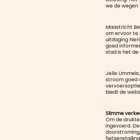
we de wegen 
Maastricht B
om ervoor te 
uitdaging hie
goed informer
stad is het d
Jelle Ummels,
stroom goed o
vervoersoptie
biedt de webs
Slimme verke
Om de drukte
ingevoerd. De
doorstroming,
fietsenstalli