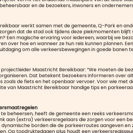
beheersbaar en de bezoekers, inwoners en ondernemer
ereikbaar werkt samen met de gemeente, Q-Park en ande
zorgen dat de stad ook tijdens deze piekmomenten blijft 
rin? Een magische ervaring voor iedereen, waarbij we bez
en over hoe en wanneer ze hun reis kunnen plannen. Een
e uitdaging om alle verkeersbewegingen in goede banen te
 projectleider Maastricht Bereikbaar: “We moeten de be
rganiseren. Dat betekent bezoekers informeren over al
s zoals de fiets en het openbaar vervoer. Voor wie met d
ite van Maastricht Bereikbaar handige tips en parkeeraan
ersmaatregelen
 te beheersen, heeft de gemeente een reeks verkeersm
nk aan (extra) verkeersregelaars die zorgen voor een b
 dynamische borden die de parkeerroutes aangeven en z
ngen. Op topdruktedagen plus houdt een verkeersregisseu