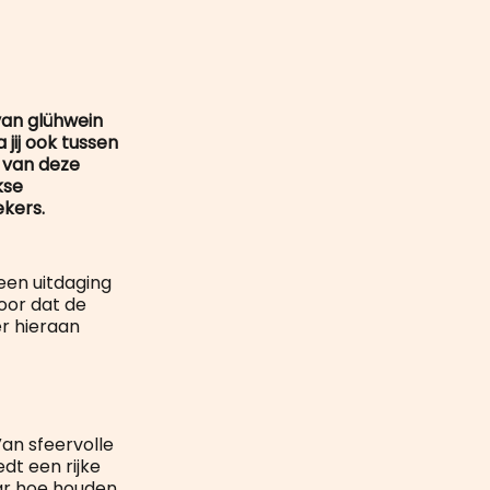
mail
van glühwein
jij ook tussen
 van deze
kse
kers.
een uitdaging
oor dat de
er hieraan
Van sfeervolle
dt een rijke
aar hoe houden