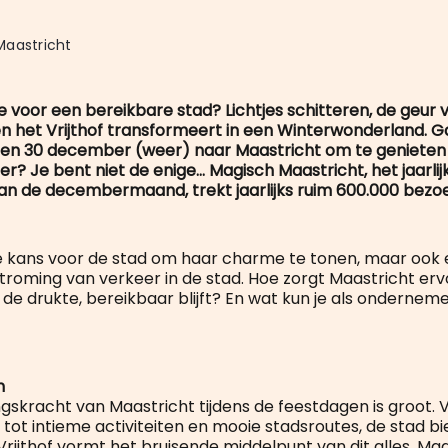
Maastricht
 voor een bereikbare stad? Lichtjes schitteren, de geur 
en het Vrijthof transformeert in een Winterwonderland. Ga 
en 30 december (weer) naar Maastricht om te genieten
er? Je bent niet de enige… Magisch Maastricht, het jaarlij
n de decembermaand, trekt jaarlijks ruim 600.000 bezoe
 kans voor de stad om haar charme te tonen, maar ook 
troming van verkeer in de stad. Hoe zorgt Maastricht erv
 de drukte, bereikbaar blijft? En wat kun je als ondernem
m
gskracht van Maastricht tijdens de feestdagen is groot. 
ot intieme activiteiten en mooie stadsroutes, de stad bie
 Vrijthof vormt het bruisende middelpunt van dit alles. M