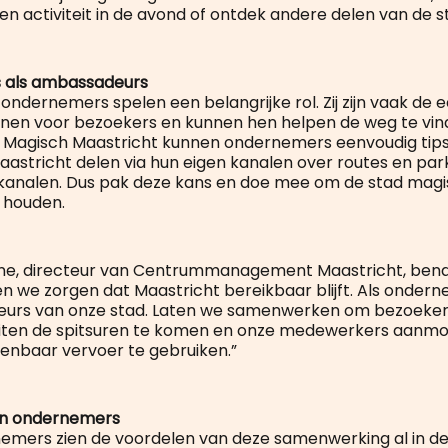
n activiteit in de avond of ontdek andere delen van de s
 als ambassadeurs
ondernemers spelen een belangrijke rol. Zij zijn vaak de 
en voor bezoekers en kunnen hen helpen de weg te vind
t Magisch Maastricht kunnen ondernemers eenvoudig tip
astricht delen via hun eigen kanalen over routes en par
 kanalen. Dus pak deze kans en doe mee om de stad mag
 houden.
rne, directeur van Centrummanagement Maastricht, bena
 we zorgen dat Maastricht bereikbaar blijft. Als ondern
urs van onze stad. Laten we samenwerken om bezoeker
uiten de spitsuren te komen en onze medewerkers aanm
openbaar vervoer te gebruiken.”
an ondernemers
emers zien de voordelen van deze samenwerking al in de 