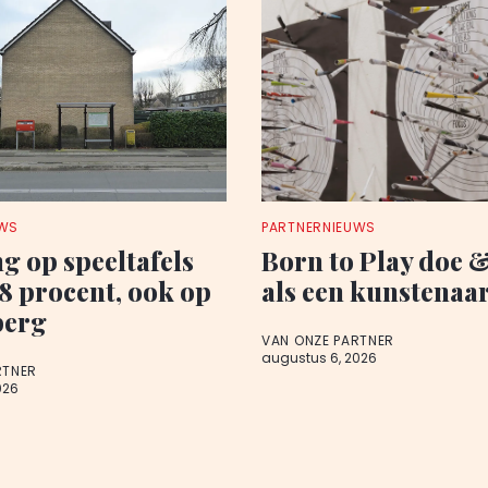
UWS
PARTNERNIEUWS
ng op speeltafels
Born to Play doe 
,8 procent, ook op
als een kunstenaa
berg
VAN ONZE PARTNER
augustus 6, 2026
RTNER
026