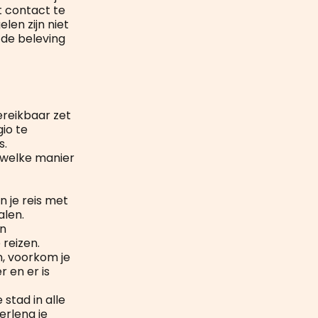
t contact te
en zijn niet
 de beleving
ereikbaar zet
io te
s.
 welke manier
n je reis met
alen.
jn
reizen.
n, voorkom je
 en er is
stad in alle
erleng je