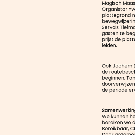
Magisch Maast
Organistor Yv
plattegrond n
bewegwijzerin
Servais Tielm
gasten te beg
prijst de pla
leiden.
Ook Jochem De
de routebesch
beginnen. Tan
doorverwijzen
de periode er
Samenwerkin
We kunnen het
bereiken we 
Bereikbaar, C
Door gezamenl