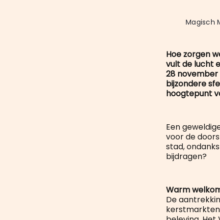
Magisch 
Hoe zorgen we
vult de lucht 
28 november 
bijzondere sfe
hoogtepunt va
Een geweldige
voor de doors
stad, ondanks
bijdragen?
Warm welko
De aantrekkin
kerstmarkten t
beleving. Het