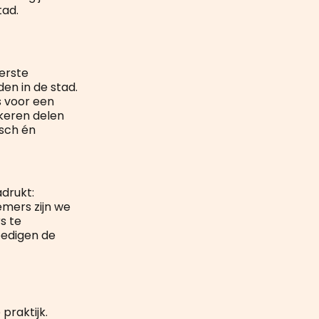
tad.
eerste
en in de stad.
s voor een
keren delen
isch én
drukt:
emers zijn we
s te
oedigen de
praktijk.