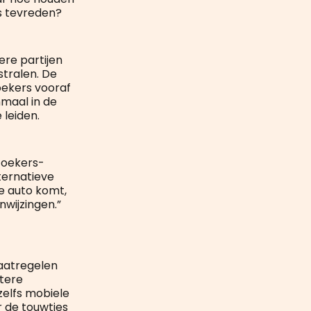
s tevreden?
re partijen
stralen. De
oekers vooraf
maal in de
 leiden.
zoekers­
ternatieve
e auto komt,
wijzingen.”
aatregelen
etere
elfs mobiele
r de touwtjes