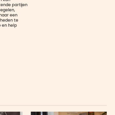
kende partijen
egelen,
 naar een
theden te
e en help