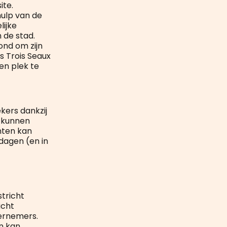
ite.
hulp van de
lijke
 de stad.
ond om zijn
s Trois Seaux
en plek te
kers dankzij
 kunnen
anten kan
dagen (en in
tricht
icht
dernemers.
n kan