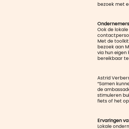
bezoek met ee
Ondernemers
Ook de lokale 
contactperson
Met de toolki
bezoek aan Ma
via hun eigen
bereikbaar te
Astrid Verbe
“Samen kunnen
de ambassade
stimuleren b
fiets of het 
Ervaringen v
Lokale ondern