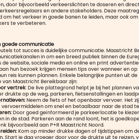
en, door bijvoorbeeld verkeerslichten te doseren en direc
rkeersregelaars en andere stakeholders. Deze maatregel
d om het verkeer in goede banen te leiden, maar ook om
ers te verbeteren.
n goede communicatie
utels tot succes is duidelijke communicatie. Maastricht B
nicatiekanalen in om een breed publiek binnen de Eureg
 de website, sociale media en online en print advertentie
aan hun bezoek krijgen mensen tips over wanneer en op
hun reis kunnen plannen. Enkele belangrijke punten uit de
van Maastricht Bereikbaar zijn:
voor vertrek
: De live plattegrond helpt je bij het plannen va
er drukte op de weg, parkeren, fietsenstallingen en laadp
ernatieven:
Neem de fiets of het openbaar vervoer. Het zi
e vervoermiddelen om snel en betaalbaar naar de stad te 
eren:
Door goed geïnformeerd je parkeerlocatie te kieze
 in de stad. Parkeren aan de rand loont, het is goedkoper
enk bijvoorbeeld aan P+R Maastricht Noord.
reiden:
Kom op minder drukke dagen of tijdstippen om de 
n. Start je dag vroeger door voor de drukte uit te reizen, v