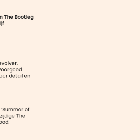
mail
en The Bootleg
jf
evolver.
 voorgoed
or detail en
e ‘Summer of
zijdige The
oad.