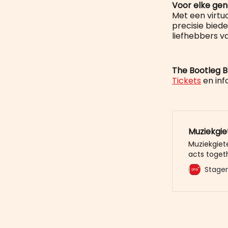
Voor elke gen
Met een virtu
precisie bied
liefhebbers v
The Bootleg B
Tickets
en inf
Muziekgie
Muziekgiete
acts toget
Stager