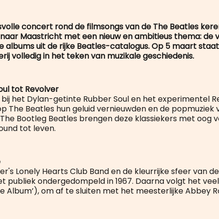
volle concert rond de filmsongs van de The Beatles ker
 naar Maastricht met een nieuw en ambitieus thema: de vi
 albums uit de rijke Beatles-catalogus. Op 5 maart staat
rij volledig in het teken van muzikale geschiedenis.
ul tot Revolver
t bij het Dylan-getinte Rubber Soul en het experimentel R
p The Beatles hun geluid vernieuwden en de popmuziek
The Bootleg Beatles brengen deze klassiekers met oog vo
ound tot leven.
e
er's Lonely Hearts Club Band en de kleurrijke sfeer van d
et publiek ondergedompeld in 1967. Daarna volgt het veel
e Album’), om af te sluiten met het meesterlijke
Abbey R