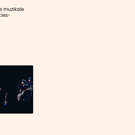
ze muzikale
tles-