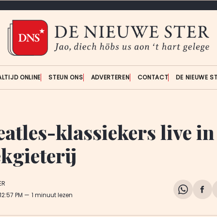
ALTIJD ONLINE
STEUN ONS
ADVERTEREN
CONTACT
DE NIEUWE S
eatles-klassiekers live in
kgieterij
ER
Share
Del
 12:57 PM
1 minuut lezen
on
op
WhatsA
Fa