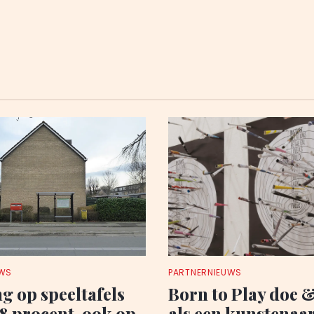
UWS
PARTNERNIEUWS
ng op speeltafels
Born to Play doe 
,8 procent, ook op
als een kunstenaa