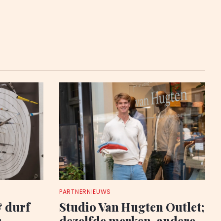
PARTNERNIEUWS
& durf
Studio Van Hugten Outlet;
r
dezelfde merken, andere