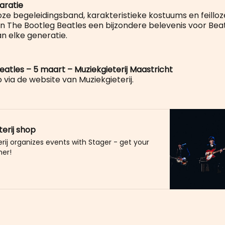
aratie
oze begeleidingsband, karakteristieke kostuums en feillo
en The Bootleg Beatles een bijzondere belevenis voor Bea
an elke generatie.
eatles – 5 maart – Muziekgieterij Maastricht
o via de website van Muziekgieterij.
terij shop
rij organizes events with Stager - get your
her!