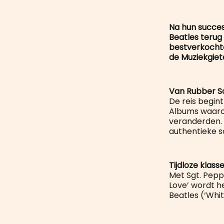
Na hun succes
Beatles terug
bestverkochte
de Muziekgiete
Van Rubber So
De reis begin
Albums waaro
veranderden. 
authentieke s
Tijdloze klass
Met Sgt. Pepp
Love’ wordt h
Beatles (‘Whit