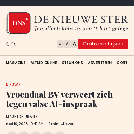
A
Gratis inschrijven
A
A
MAGAZINE
ALTIJD ONLINE
STEUN ONS
ADVERTEREN
CONTAC
NIEUWS
Vroendaal BV verweert zich
tegen valse AI-inspraak
MAURICE UBAGS
mei 19, 2026
. 9:41 AM
1 minuut lezen