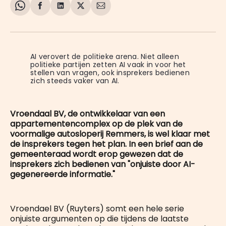
Share
Delen
Delen
Share
Deel
on
op
op
on
via
WhatsApp
Facebook
LinkedIn
X
E-
mail
AI verovert de politieke arena. Niet alleen 
politieke partijen zetten AI vaak in voor het 
stellen van vragen, ook insprekers bedienen 
zich steeds vaker van AI. 
Vroendaal BV, de ontwikkelaar van een
appartementencomplex op de plek van de
voormalige autosloperij Remmers, is wel klaar met
de insprekers tegen het plan. In een brief aan de
gemeenteraad wordt erop gewezen dat de
insprekers zich bedienen van "onjuiste door AI-
gegenereerde informatie."
Vroendael BV (Ruyters) somt een hele serie
onjuiste argumenten op die tijdens de laatste