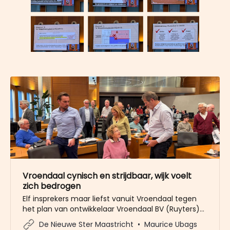
Vroendaal cynisch en strijdbaar, wijk voelt
zich bedrogen
Elf insprekers maar liefst vanuit Vroendaal tegen
het plan van ontwikkelaar Vroendaal BV (Ruyters)
om 64 appartementen en 2 woningen te bouwen
De Nieuwe Ster Maastricht
Maurice Ubags
op de plek van de voormalige autosloperij