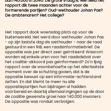
dan 140.000 in 2040. De grote vraag is: wie hield het
rapport dik twee maanden achter voor de
formerende partijen? Oud-wethouder Johan Pas?
De ambtenaren? Het college?
Het rapport dook woensdag plots op voor de
buitenwereld. Het werd door wethouder Johan Pas
- op zijn laatste dag als wethouder - naar de raad
gestuurd in een RIB, een raadsinformatiebrief. De
oppositie was per direct zeer geïrriteerd: Waarom
worden wij enkele uren voor het raadsdebat over
het coalitie-akkoord pas geïnformeerd? Zo'n lijvig
rapport over de woonbehoefte op het allerlaatste
moment over de schutting gooien, dat is de
oppositie bewust op een informatie-achterstand
zetten. En dat klemt te meer nu alle
oppositiepartijen hun bijdragen al hadden
voorbereid en daarbij allemaal ingingen op de door
de coalitie gewenste groei naar 140.000 inwoners.
De oppositie was ronduit verbolgen.