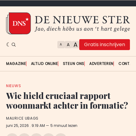
A
Gratis inschrijven
A
A
MAGAZINE
ALTIJD ONLINE
STEUN ONS
ADVERTEREN
CONTAC
NIEUWS
Wie hield cruciaal rapport
woonmarkt achter in formatie?
MAURICE UBAGS
juni 25, 2026
. 9:19 AM
5 minuut lezen