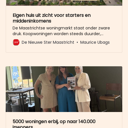
Eigen huis uit zicht voor starters en
middeninkomens
De Maastrichtse woningmarkt staat onder zware
druk. Koopwoningen worden steeds duurder,
huurprijzen stijgen sneller dan inkomens en de
De Nieuwe Ster Maastricht
Maurice Ubags
wachttijden voor sociale huur lopen verder op. Dat
blijkt uit het recente woonbehoefteonderzoek dat
Stec heeft uitgevoerd voor de gemeente
Maastricht. Vooral starters, jonge gezinnen en
huishoudens met een middeninkomen komen
bijna
5000 woningen erbij, op naar 140.000
inwoners