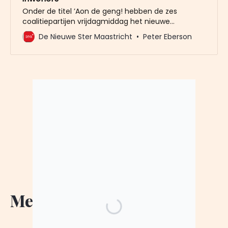
Onder de titel ’Aon de geng! hebben de zes
coalitiepartijen vrijdagmiddag het nieuwe
coalitieakkoord gepresenteerd. De coalitie wil de
De Nieuwe Ster Maastricht
Peter Eberson
stad laten groeien naar 140.000 inwoners en wil de
komende vier jaar 5000 (betaalbare) woningen
bouwen. Dat bouwen hoeft niet tot de huidige
stadsgrenzen beperkt te blijven, zo staat in
Meer Nieuws