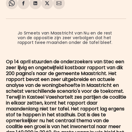
Share
Delen
Delen
Share
Deel
on
op
op
on
via
WhatsApp
Facebook
LinkedIn
X
E-
mail
Jo Smeets van Maastricht van Nu en de rest 
van de oppositie zijn zeer verbolgen dat het 
rapport twee maanden onder de tafel bleef.
Op 14 april stuurden de onderzoekers van Stec een
zeer lijvig en ongetwijfeld kostbaar rapport van dik
200 pagina's naar de gemeente Maastricht. Het
rapport bevat een zeer uitgebreide en actuele
analyse van de woningbehoefte in Maastricht en
schetst verschillende scenario's voor de toekomst.
Terwijl in Kasteel Vaeshartelt zes partijen de coalitie
in elkaar zetten, komt het rapport daar
maandenlang niet ter tafel. Het rapport lag ergens
stof te happen in het stadhuis. Dat is des te
opmerkelijker nu het centraal thema van de
coalitie een groei is van het inwonertal naar meer