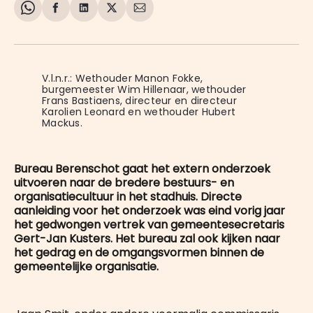
Share
Delen
Delen
Share
Deel
on
op
op
on
via
WhatsApp
Facebook
LinkedIn
X
E-
mail
V.l.n.r.: Wethouder Manon Fokke, 
burgemeester Wim Hillenaar, wethouder 
Frans Bastiaens, directeur en directeur 
Karolien Leonard en wethouder Hubert 
Mackus.
Bureau Berenschot gaat het extern onderzoek
uitvoeren naar de bredere bestuurs- en
organisatiecultuur in het stadhuis. Directe
aanleiding voor het onderzoek was eind vorig jaar
het gedwongen vertrek van gemeentesecretaris
Gert-Jan Kusters. Het bureau zal ook kijken naar
het gedrag en de omgangsvormen binnen de
gemeentelijke organisatie.