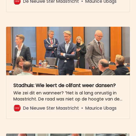
De Nieuwe Ster Maastricht
Maurice Ubags
een sterke leider is met een uitgesproken visie.
Hillenaar zoekt liever achter de schermen naar
verbindingen, naar oplossingen. Maar nu er in het
stadhuis een
Stadhuis: Wie leert de olifant weer dansen?
Wie zei dit en wanneer? “Het is al lang onrustig in
Maastricht. De raad was niet op de hoogte van de
al langere tijd verminderde chemie tussen college
De Nieuwe Ster Maastricht
Maurice Ubags
en gemeentesecretaris. Twee weken terug liep het
allemaal nog goed, zei men.” Dat levert veel
vragen op van haar kant. Ook over