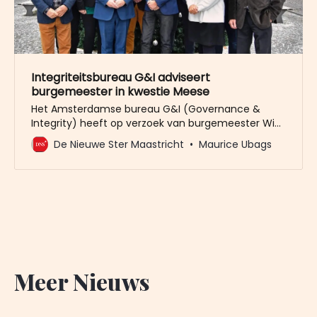
Integriteitsbureau G&I adviseert
burgemeester in kwestie Meese
Het Amsterdamse bureau G&I (Governance &
Integrity) heeft op verzoek van burgemeester Wim
Hillenaar gekeken naar de kwestie Tiny Meese /
De Nieuwe Ster Maastricht
Maurice Ubags
Bert Garnier. Die kwestie stamt uit mei vorig jaar,
toen beiden nog lid waren van de Partij Veilig
Maastricht. Hillenaar maakte gisteren in het
presidium van de raad bekend dat
Meer Nieuws