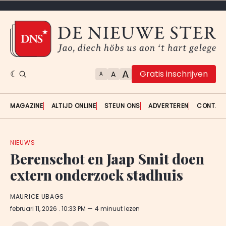
A
Gratis inschrijven
A
A
MAGAZINE
ALTIJD ONLINE
STEUN ONS
ADVERTEREN
CONTAC
NIEUWS
Berenschot en Jaap Smit doen
extern onderzoek stadhuis
MAURICE UBAGS
februari 11, 2026
. 10:33 PM
4 minuut lezen