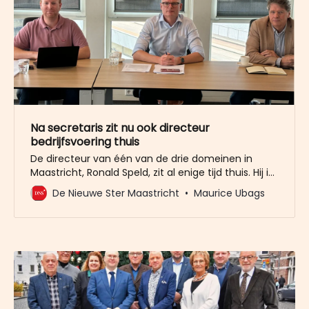
Na secretaris zit nu ook directeur
bedrijfsvoering thuis
De directeur van één van de drie domeinen in
Maastricht, Ronald Speld, zit al enige tijd thuis. Hij is
niet meer actief als hoogste baas van het domein
De Nieuwe Ster Maastricht
Maurice Ubags
Bedrijfsvoering en Dienstverlening. Speld is een van
de drie directeuren, samen met de directeur van
het domein Sociaal (Marjo Hendriks) en de