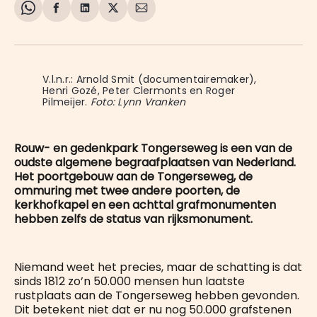
Share
Delen
Delen
Share
Deel
on
op
op
on
via
WhatsApp
Facebook
LinkedIn
X
E-
mail
V.l.n.r.: Arnold Smit (documentairemaker), 
Henri Gozé, Peter Clermonts en Roger 
Pilmeijer. 
Foto: Lynn Vranken
Rouw- en gedenkpark Tongerseweg is een van de
oudste algemene begraafplaatsen van Nederland.
Het poortgebouw aan de Tongerseweg, de
ommuring met twee andere poorten, de
kerkhofkapel en een achttal grafmonumenten
hebben zelfs de status van rijksmonument.
Niemand weet het precies, maar de schatting is dat
sinds 1812 zo’n 50.000 mensen hun laatste
rustplaats aan de Tongerseweg hebben gevonden.
Dit betekent niet dat er nu nog 50.000 grafstenen