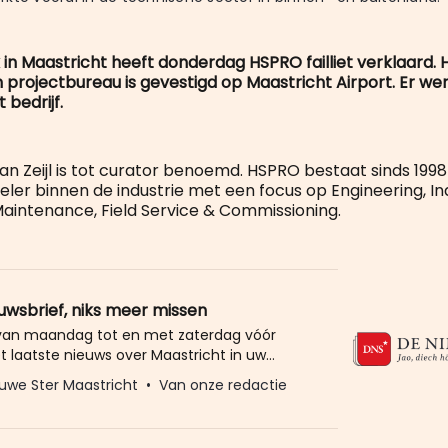
in Maastricht heeft donderdag HSPRO failliet verklaard. 
n projectbureau is gevestigd op Maastricht Airport. Er we
 bedrijf.
an Zeijl is tot curator benoemd. HSPRO bestaat sinds 199
eler binnen de industrie met een focus op Engineering, Ind
aintenance, Field Service & Commissioning.
euwsbrief, niks meer missen
 van maandag tot en met zaterdag vóór
t laatste nieuws over Maastricht in uw
eld u dan gratis aan voor de nieuwbrief van
uwe Ster Maastricht
Van onze redactie
Ster. Meer dan 20.000 trouwe lezers gingen
Het enige wat wij van u vragen