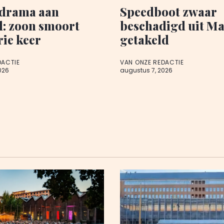
edrama aan
Speedboot zwaar
d: zoon smoort
beschadigd uit M
rie keer
getakeld
DACTIE
VAN ONZE REDACTIE
026
augustus 7, 2026