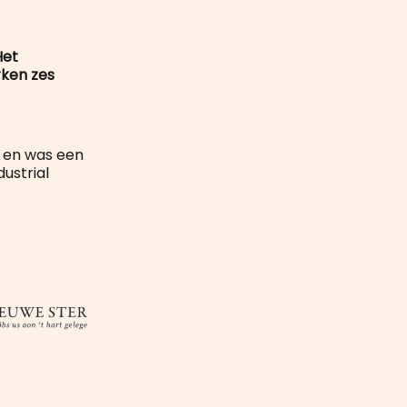
Het
rken zes
8 en was een
ustrial