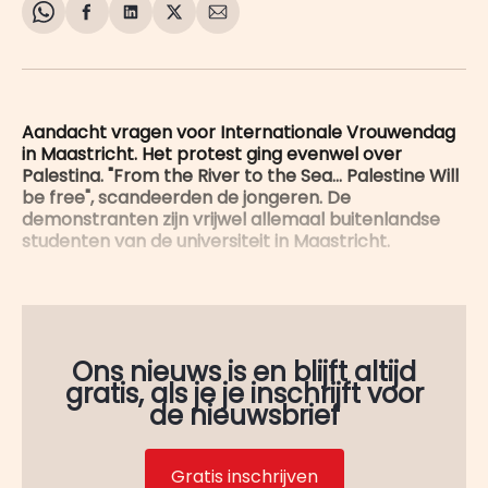
Share
Delen
Delen
Share
Deel
on
op
op
on
via
WhatsApp
Facebook
LinkedIn
X
E-
mail
Aandacht vragen voor Internationale Vrouwendag
in Maastricht. Het protest ging evenwel over
Palestina. "From the River to the Sea... Palestine Will
be free", scandeerden de jongeren. De
demonstranten zijn vrijwel allemaal buitenlandse
studenten van de universiteit in Maastricht.
Ons nieuws is en blijft altijd
gratis, als je je inschrijft voor
de nieuwsbrief
Gratis inschrijven