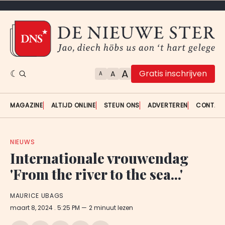
A
Gratis inschrijven
A
A
MAGAZINE
ALTIJD ONLINE
STEUN ONS
ADVERTEREN
CONTAC
NIEUWS
Internationale vrouwendag
'From the river to the sea...'
MAURICE UBAGS
maart 8, 2024
. 5:25 PM
2 minuut lezen