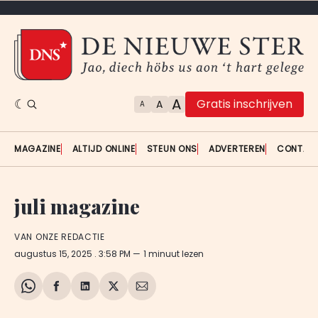
A
Gratis inschrijven
A
A
MAGAZINE
ALTIJD ONLINE
STEUN ONS
ADVERTEREN
CONTAC
juli magazine
VAN ONZE REDACTIE
augustus 15, 2025
. 3:58 PM
1 minuut lezen
Share
Delen
Delen
Share
Deel
on
op
op
on
via