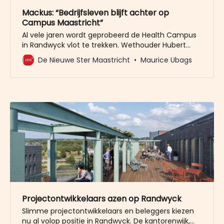
Mackus: “Bedrijfsleven blijft achter op
Campus Maastricht”
Al vele jaren wordt geprobeerd de Health Campus
in Randwyck vlot te trekken. Wethouder Hubert
Mackus van economische zaken gaf dinsdagavond
De Nieuwe Ster Maastricht
Maurice Ubags
toe: “Het bedrijfsleven blijft achter.” In de
domeinvergadering Economie en Cultuur kwam de
ontwikkeling weer ter sprake. Maastricht gaat al
één miljoen euro vrijgeven voor het realiseren van
de
Projectontwikkelaars azen op Randwyck
Slimme projectontwikkelaars en beleggers kiezen
nu al volop positie in Randwyck. De kantorenwijk,