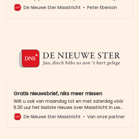
die decennialang niet erg aantrekkelijk was om te
De Nieuwe Ster Maastricht
Peter Eberson
investeren, is plots hip nu de plannen om
Randwyck te upgraden steeds concreter worden.
Meest recente voorbeeld is de aankoop van het
Mercedes-gebouw dat door drie lokale
ondernemers en
Gratis nieuwsbrief, niks meer missen
Wilt u ook van maandag tot en met zaterdag vóór
6.30 uur het laatste nieuws over Maastricht in uw
mailbox? Meld u dan gratis aan voor de nieuwbrief
De Nieuwe Ster Maastricht
Van onze partner
van De Nieuwe Ster. Meer dan 20.000 trouwe lezers
gingen u al voor. Het enige wat wij van u vragen