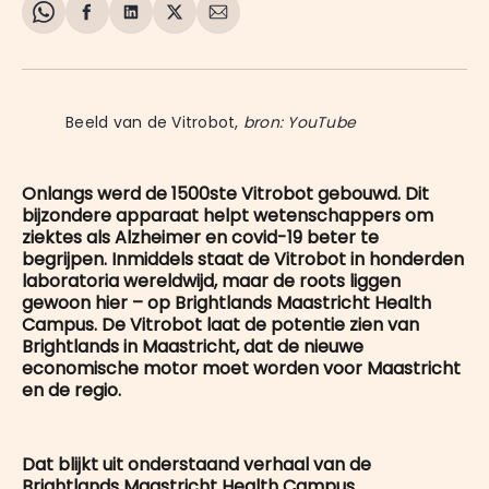
Share
Delen
Delen
Share
Deel
on
op
op
on
via
WhatsApp
Facebook
LinkedIn
X
E-
mail
Beeld van de Vitrobot, 
bron: YouTube
Onlangs werd de 1500ste Vitrobot gebouwd. Dit
bijzondere apparaat helpt wetenschappers om
ziektes als Alzheimer en covid-19 beter te
begrijpen. Inmiddels staat de Vitrobot in honderden
laboratoria wereldwijd, maar de roots liggen
gewoon hier – op Brightlands Maastricht Health
Campus. De Vitrobot laat de potentie zien van
Brightlands in Maastricht, dat de nieuwe
economische motor moet worden voor Maastricht
en de regio.
Dat blijkt uit onderstaand verhaal van de
Brightlands Maastricht Health Campus.