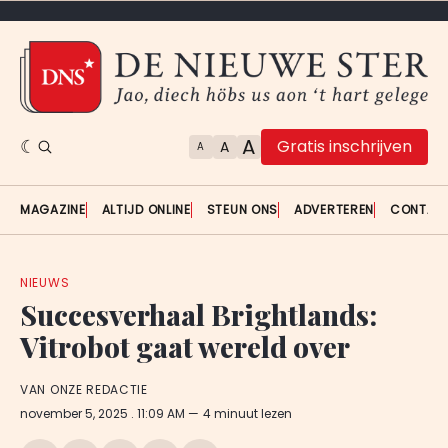
A
Gratis inschrijven
A
A
MAGAZINE
ALTIJD ONLINE
STEUN ONS
ADVERTEREN
CONTAC
NIEUWS
Succesverhaal Brightlands:
Vitrobot gaat wereld over
VAN ONZE REDACTIE
november 5, 2025
. 11:09 AM
4 minuut lezen