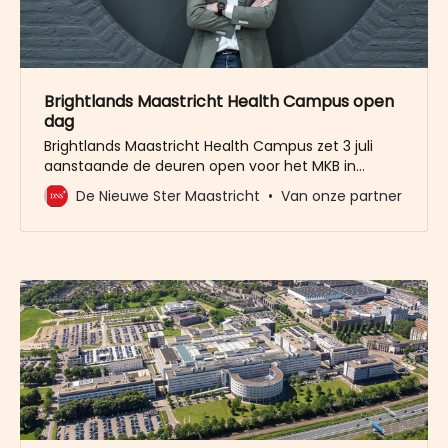
Brightlands Maastricht Health Campus open
dag
Brightlands Maastricht Health Campus zet 3 juli
aanstaande de deuren open voor het MKB in
Limburg. De gezondheidszorg verandert. En de
De Nieuwe Ster Maastricht
Van onze partner
échte versnelling komt niet alleen uit het lab, maar
juist uit de samenwerking. Daarom opent
Brightlands Maastricht Health Campus op 3 juli
haar deuren voor MKB-ondernemers die méér
willen