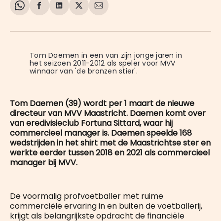
Share
Delen
Delen
Share
Deel
on
op
op
on
via
WhatsApp
Facebook
LinkedIn
X
E-
mail
Tom Daemen in een van zijn jonge jaren in 
het seizoen 2011-2012 als speler voor MVV 
winnaar van 'de bronzen stier'.
Tom Daemen (39) wordt per 1 maart de nieuwe
directeur van MVV Maastricht. Daemen komt over
van eredivisieclub Fortuna Sittard, waar hij
commercieel manager is. Daemen speelde 168
wedstrijden in het shirt met de Maastrichtse ster en
werkte eerder tussen 2018 en 2021 als commercieel
manager bij MVV.
De voormalig profvoetballer met ruime
commerciële ervaring in en buiten de voetballerij,
krijgt als belangrijkste opdracht de financiële