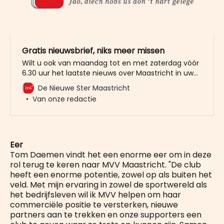
Gratis nieuwsbrief, niks meer missen
Wilt u ook van maandag tot en met zaterdag vóór
6.30 uur het laatste nieuws over Maastricht in uw
mailbox? Meld u dan gratis aan voor de nieuwbrief
De Nieuwe Ster Maastricht
van De Nieuwe Ster. Meer dan 20.000 trouwe lezers
Van onze redactie
gingen u al voor. Het enige wat wij van u vragen
Eer
Tom Daemen vindt het een enorme eer om in deze
rol terug te keren naar MVV Maastricht. "De club
heeft een enorme potentie, zowel op als buiten het
veld. Met mijn ervaring in zowel de sportwereld als
het bedrijfsleven wil ik MVV helpen om haar
commerciële positie te versterken, nieuwe
partners aan te trekken en onze supporters een