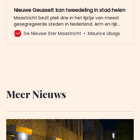
Nieuwe Geusselt kan tweedeling in stad helen
Maastricht bezit plek drie in het lijstje van meest
gesegregeerde steden in Nederland. Arm en rijk
leven in de stad volledig naast elkaar. Sint Pieter en
De Nieuwe Ster Maastricht
Maurice Ubags
Pottenberg zijn twee werelden. De welvaart is de
afgelopen vijftig jaar spectaculair gestegen in
Maastricht, de tweedeling is er niet minder door
geworden. Er
Meer Nieuws