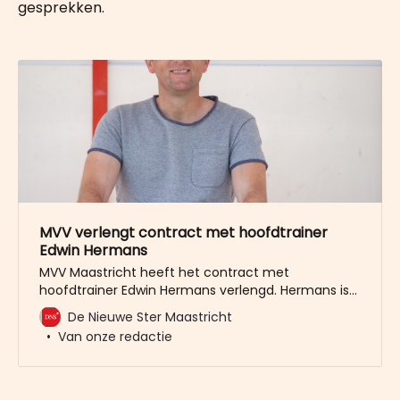
gesprekken.
MVV verlengt contract met hoofdtrainer
Edwin Hermans
MVV Maastricht heeft het contract met
hoofdtrainer Edwin Hermans verlengd. Hermans is
aan zijn eerst jaar als hoofdtrainer bij MVV bezig en
De Nieuwe Ster Maastricht
had een contract van één seizoen plus vanuit de
Van onze redactie
club een optiejaar. MVV heeft nu deze optie
gelicht. “We zijn als MVV tevreden hoe spelers en
staf een