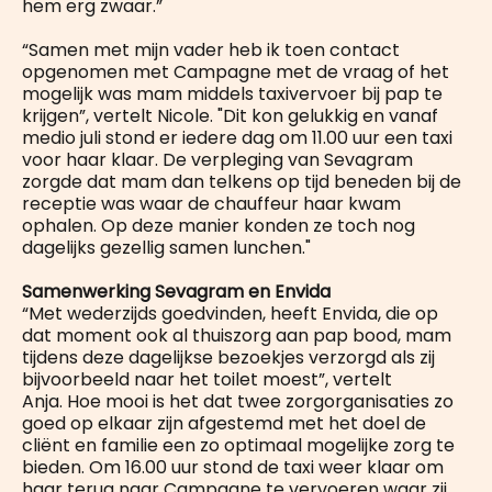
hem erg zwaar.”
“Samen met mijn vader heb ik toen contact
opgenomen met Campagne met de vraag of het
mogelijk was mam middels taxivervoer bij pap te
krijgen”, vertelt Nicole. "Dit kon gelukkig en vanaf
medio juli stond er iedere dag om 11.00 uur een taxi
voor haar klaar. De verpleging van Sevagram
zorgde dat mam dan telkens op tijd beneden bij de
receptie was waar de chauffeur haar kwam
ophalen. Op deze manier konden ze toch nog
dagelijks gezellig samen lunchen."
Samenwerking Sevagram en Envida
“Met wederzijds goedvinden, heeft Envida, die op
dat moment ook al thuiszorg aan pap bood, mam
tijdens deze dagelijkse bezoekjes verzorgd als zij
bijvoorbeeld naar het toilet moest”, vertelt
Anja. Hoe mooi is het dat twee zorgorganisaties zo
goed op elkaar zijn afgestemd met het doel de
cliënt en familie een zo optimaal mogelijke zorg te
bieden. Om 16.00 uur stond de taxi weer klaar om
haar terug naar Campagne te vervoeren waar zij