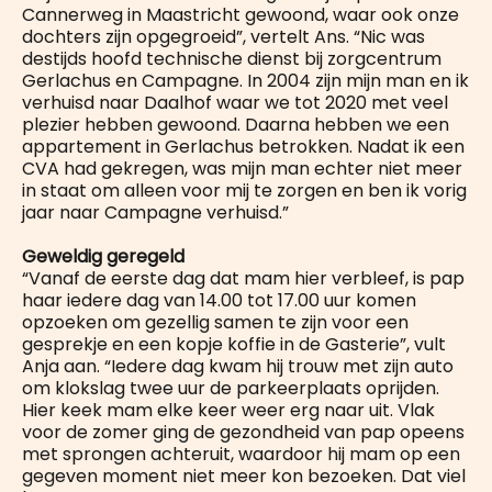
Cannerweg in Maastricht gewoond, waar ook onze
dochters zijn opgegroeid”, vertelt Ans. “Nic was
destijds hoofd technische dienst bij zorgcentrum
Gerlachus en Campagne. In 2004 zijn mijn man en ik
verhuisd naar Daalhof waar we tot 2020 met veel
plezier hebben gewoond. Daarna hebben we een
appartement in Gerlachus betrokken. Nadat ik een
CVA had gekregen, was mijn man echter niet meer
in staat om alleen voor mij te zorgen en ben ik vorig
jaar naar Campagne verhuisd.”
Geweldig geregeld
“Vanaf de eerste dag dat mam hier verbleef, is pap
haar iedere dag van 14.00 tot 17.00 uur komen
opzoeken om gezellig samen te zijn voor een
gesprekje en een kopje koffie in de Gasterie”, vult
Anja aan. “Iedere dag kwam hij trouw met zijn auto
om klokslag twee uur de parkeerplaats oprijden.
Hier keek mam elke keer weer erg naar uit. Vlak
voor de zomer ging de gezondheid van pap opeens
met sprongen achteruit, waardoor hij mam op een
gegeven moment niet meer kon bezoeken. Dat viel