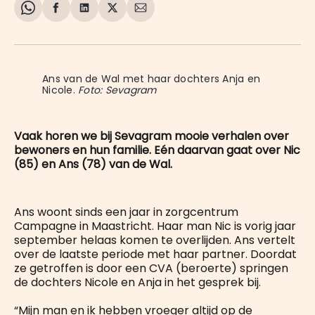
Share
Delen
Delen
Share
Deel
on
op
op
on
via
WhatsApp
Facebook
LinkedIn
X
E-
mail
Ans van de Wal met haar dochters Anja en 
Nicole. 
Foto: Sevagram
Vaak horen we bij Sevagram mooie verhalen over
bewoners en hun familie. Eén daarvan gaat over Nic
(85) en Ans (78) van de Wal.
Ans woont sinds een jaar in zorgcentrum
Campagne in Maastricht. Haar man Nic is vorig jaar
september helaas komen te overlijden. Ans vertelt
over de laatste periode met haar partner. Doordat
ze getroffen is door een CVA (beroerte) springen
de dochters Nicole en Anja in het gesprek bij.
“Mijn man en ik hebben vroeger altijd op de