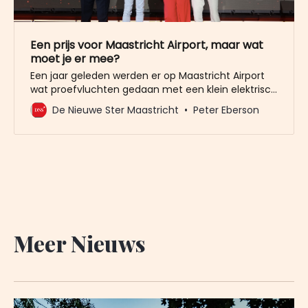
Een prijs voor Maastricht Airport, maar wat
moet je er mee?
Een jaar geleden werden er op Maastricht Airport
wat proefvluchten gedaan met een klein elektrisch
toestel. De luchthaven geloofde toen nog dat
De Nieuwe Ster Maastricht
Peter Eberson
elektrisch vliegen de toekomst was. De
werkelijkheid is dat het vliegveld alle troeven zet op
vrachtvluchten. Opinie Maastricht Airport kreeg
donderdag in Athene de Eco-Innovation Award
uitgereikt als
Meer Nieuws