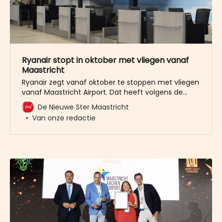
Ryanair stopt in oktober met vliegen vanaf
Maastricht
Ryanair zegt vanaf oktober te stoppen met vliegen
vanaf Maastricht Airport. Dat heeft volgens de
Ierse prijsvechter te maken met gestegen kosten
De Nieuwe Ster Maastricht
van de Limburgse luchthaven. Ryanair heeft
Van onze redactie
donderdag een verklaring uitgegeven waarin staat
dat besloten is te stoppen met vliegen vanaf
Maastricht Airport vanaf 26 oktober. De vluchten
worden