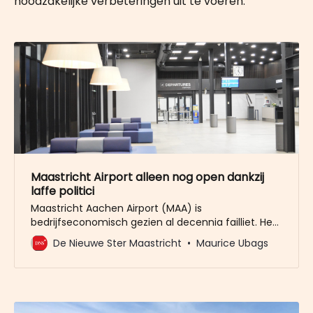
noodzakelijke verbeteringen uit te voeren."
Maastricht Airport alleen nog open dankzij
laffe politici
Maastricht Aachen Airport (MAA) is
bedrijfseconomisch gezien al decennia failliet. Het
vliegveld zal nooit meer rendabel worden, hoe zeer
De Nieuwe Ster Maastricht
Maurice Ubags
de directie ook beweert dat het ooit - nu dan toch
in 2027 ! - goed gaat komen. Maastricht stopt
jaarlijks 200.000 euro belastinggeld in de
bodemloze put die vliegveld heet.