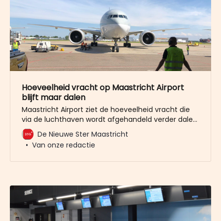
Hoeveelheid vracht op Maastricht Airport
blijft maar dalen
Maastricht Airport ziet de hoeveelheid vracht die
via de luchthaven wordt afgehandeld verder dalen.
Met name de truckvracht neemt af. De
De Nieuwe Ster Maastricht
luchthaven moet een aantal uitzendkrachten
Van onze redactie
laten gaan, omdat er onvoldoende werk is. Op
Maastricht Airport is er niet alleen sprake van
luchtvracht via vliegtuigen, maar ook van
getruckte vracht.