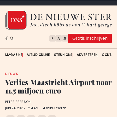
A
Gratis inschrijven
A
A
MAGAZINE
ALTIJD ONLINE
STEUN ONS
ADVERTEREN
CONTAC
NIEUWS
Verlies Maastricht Airport naar
11,5 miljoen euro
PETER EBERSON
juni 24, 2025
. 7:51 AM
4 minuut lezen