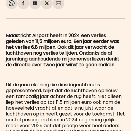
Share
Delen
Delen
Share
Deel
on
op
op
on
via
WhatsApp
Facebook
LinkedIn
X
E-
mail
Maastricht Airport heeft in 2024 een verlies
geleden van 11,5 miljoen euro. Een jaar eerder was
het verlies 6,8 miljoen. Ook dit jaar verwacht de
luchthaven nog verlies te lijden. Ondanks de al
jarenlang aanhoudende miljoenenverliezen denkt
de directie over twee jaar winst te gaan maken.
Uit de jaarrekening die dinsdagochtend is
gepresenteerd, blijkt dat de luchthaven opnieuw
een rampzalig jaar achter de rug heeft. Niet alleen
liep het verlies op tot 11,5 miljoen euro ook nam de
hoeveelheid vracht af en dat is nu juist waar de
luchthaven op in heeft gezet voor de toekomst. Het
aantal passagiers bleef in 2024 nagenoeg gelijk,
maar voor 2025 ziet dat plaatje weer heel anders