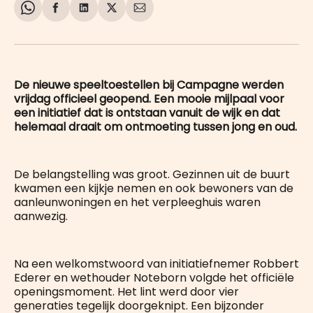
Share
Delen
Delen
Share
Deel
on
op
op
on
via
WhatsApp
Facebook
LinkedIn
X
E-
mail
De nieuwe speeltoestellen bij Campagne werden
vrijdag officieel geopend. Een mooie mijlpaal voor
een initiatief dat is ontstaan vanuit de wijk en dat
helemaal draait om ontmoeting tussen jong en oud.
De belangstelling was groot. Gezinnen uit de buurt
kwamen een kijkje nemen en ook bewoners van de
aanleunwoningen en het verpleeghuis waren
aanwezig.
Na een welkomstwoord van initiatiefnemer Robbert
Ederer en wethouder Noteborn volgde het officiële
openingsmoment. Het lint werd door vier
generaties tegelijk doorgeknipt. Een bijzonder