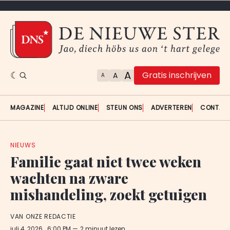
A
Gratis inschrijven
A
A
MAGAZINE
ALTIJD ONLINE
STEUN ONS
ADVERTEREN
CONTAC
NIEUWS
Familie gaat niet twee weken
wachten na zware
mishandeling, zoekt getuigen
VAN ONZE REDACTIE
juli 4, 2026
. 6:00 PM
2 minuut lezen