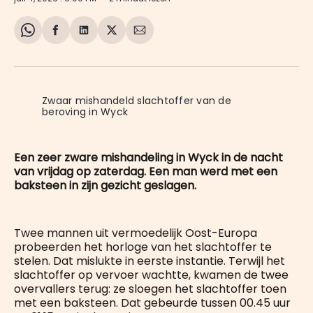
Share
Delen
Delen
Share
Deel
on
op
op
on
via
WhatsApp
Facebook
LinkedIn
X
E-
mail
Zwaar mishandeld slachtoffer van de 
beroving in Wyck
Een zeer zware mishandeling in Wyck in de nacht
van vrijdag op zaterdag. Een man werd met een
baksteen in zijn gezicht geslagen.
Twee mannen uit vermoedelijk Oost-Europa
probeerden het horloge van het slachtoffer te
stelen. Dat mislukte in eerste instantie. Terwijl het
slachtoffer op vervoer wachtte, kwamen de twee
overvallers terug: ze sloegen het slachtoffer toen
met een baksteen. Dat gebeurde tussen 00.45 uur