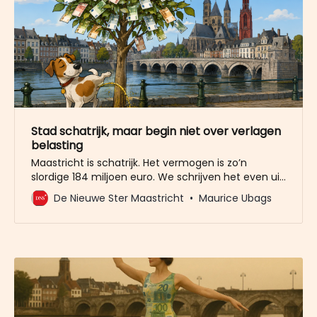
Stad schatrijk, maar begin niet over verlagen
belasting
Maastricht is schatrijk. Het vermogen is zo’n
slordige 184 miljoen euro. We schrijven het even uit:
184.000.000. En met dat geld weet de nieuwe
De Nieuwe Ster Maastricht
Maurice Ubags
coalitie wel raad: Bonbonnière, Brightlands, impuls
woningbouw. Maar begin niet over
belastingverlaging voor de burgers! De PVM en de
PVV deden het dinsdagavond