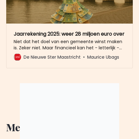
Jaarrekening 2025: weer 28 miljoen euro over
Niet dat het doel van een gemeente winst maken
is. Zeker niet. Maar financieel kan het - letterlijk -
niet op. In 2022, 2023 en 2024 liep het overschot al
De Nieuwe Ster Maastricht
Maurice Ubags
op tot opgeteld 68,2 miljoen euro. In 2025 bleef er
onder de streep weer 28 miljoen euro over. Dat
blijkt uit
Meer Nieuws