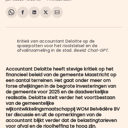
Share
Delen
Delen
Share
Deel
on
op
op
on
via
WhatsApp
Facebook
LinkedIn
X
E-
mail
Kritiek van accountant Deloitte op de 
spaarpotten voor het rioolstelsel en de 
afvalinzameling in de stad. 
Beeld: Chat-GPT.
Accountant Deloitte heeft stevige kritiek op het
financieel beleid van de gemeente Maastricht op
een aantal terreinen. Het gaat onder meer om
forse afwijkingen in de begrote investeringen van
de gemeente voor 2025 en de daadwerkelijke
realisatie. Deloitte stelt verder het voortbestaan
van de gemeentelijke
wijkontwikkelingsmaatschappij WOM Belvédère BV
ter discussie en uit de opmerkingen van de
accountant blijkt verder dat de belastingtarieven
voor afval en de rioolheffing te hoog zijn.