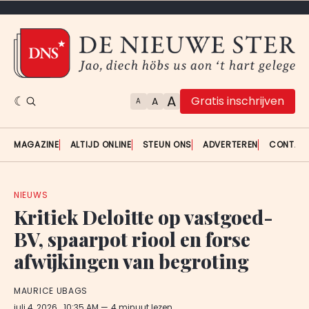
A
Gratis inschrijven
A
A
MAGAZINE
ALTIJD ONLINE
STEUN ONS
ADVERTEREN
CONTAC
NIEUWS
Kritiek Deloitte op vastgoed-
BV, spaarpot riool en forse
afwijkingen van begroting
MAURICE UBAGS
juli 4, 2026
. 10:35 AM
4 minuut lezen