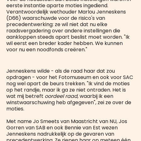
eerste instantie aparte moties ingediend.
Verantwoordelijk wethouder Marlou Jenneskens
(D66) waarschuwde voor de risico's van
precedentwerking: ze wil niet dat nu elke
raadsvergadering over andere instellingen die
aankloppen steeds apart beslist moet worden. "Ik
wil eerst een breder kader hebben. We kunnen
voor nu een noodfonds creëren."
Jenneskens wilde - als de raad haar dat zou
opdragen - voor het Fotomuseum en ook voor SAC
nog wel apart de beurs trekken. "Ik vind de moties
op het randje, maar ik ga ze niet ontraden. Het is
wat mij betreft
oordeel raad
, waarbij ik een
winstwaarschuwing heb afgegeven", zei ze over de
moties.
Met name Jo Smeets van Maastricht van NU, Jos
Gorren van SAB en ook Bennie van Est wezen
Jenneskens nadrukkelijk op de gevaren van
precedentwerking. Ze riepen haar op meteen één