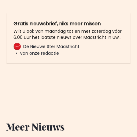
Gratis nieuwsbrief, niks meer missen
Wilt u ook van maandag tot en met zaterdag vóór
6.00 uur het laatste nieuws over Maastricht in uw
mailbox? Meld u dan gratis aan voor de nieuwbrief
De Nieuwe Ster Maastricht
van De Nieuwe Ster. Meer dan 20.000 trouwe lezers
Van onze redactie
gingen u al voor. Het enige wat wij van u vragen
Meer Nieuws