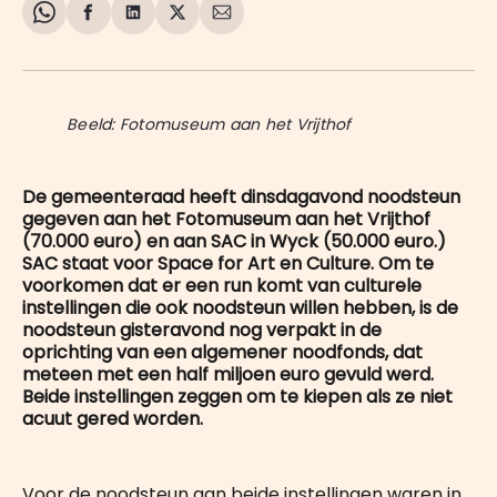
Share
Delen
Delen
Share
Deel
on
op
op
on
via
WhatsApp
Facebook
LinkedIn
X
E-
mail
Beeld: Fotomuseum aan het Vrijthof
De gemeenteraad heeft dinsdagavond noodsteun
gegeven aan het Fotomuseum aan het Vrijthof
(70.000 euro) en aan SAC in Wyck (50.000 euro.)
SAC staat voor Space for Art en Culture. Om te
voorkomen dat er een run komt van culturele
instellingen die ook noodsteun willen hebben, is de
noodsteun gisteravond nog verpakt in de
oprichting van een algemener noodfonds, dat
meteen met een half miljoen euro gevuld werd.
Beide instellingen zeggen om te kiepen als ze niet
acuut gered worden.
Voor de noodsteun aan beide instellingen waren in