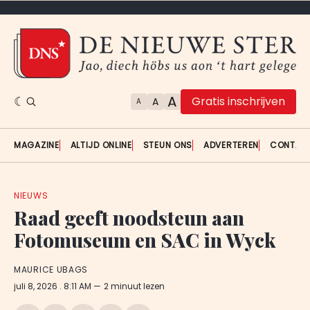
A
Gratis inschrijven
A
A
MAGAZINE
ALTIJD ONLINE
STEUN ONS
ADVERTEREN
CONTAC
NIEUWS
Raad geeft noodsteun aan
Fotomuseum en SAC in Wyck
MAURICE UBAGS
juli 8, 2026
. 8:11 AM
2 minuut lezen