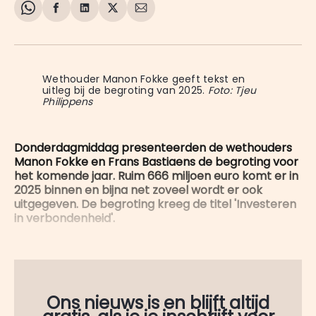
Share
Delen
Delen
Share
Deel
on
op
op
on
via
WhatsApp
Facebook
LinkedIn
X
E-
mail
Wethouder Manon Fokke geeft tekst en 
uitleg bij de begroting van 2025. 
Foto: Tjeu
Philippens
Donderdagmiddag presenteerden de wethouders
Manon Fokke en Frans Bastiaens de begroting voor
het komende jaar. Ruim 666 miljoen euro komt er in
2025 binnen en bijna net zoveel wordt er ook
uitgegeven. De begroting kreeg de titel 'Investeren
in verbondenheid'.
Ons nieuws is en blijft altijd