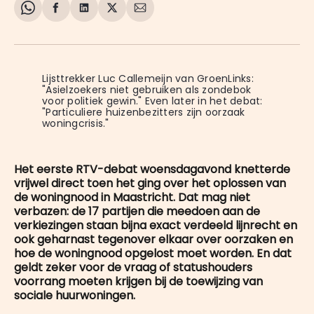
Share
Delen
Delen
Share
Deel
on
op
op
on
via
WhatsApp
Facebook
LinkedIn
X
E-
mail
Lijsttrekker Luc Callemeijn van GroenLinks: 
"Asielzoekers niet gebruiken als zondebok 
voor politiek gewin." Even later in het debat: 
"Particuliere huizenbezitters zijn oorzaak 
woningcrisis."
Het eerste RTV-debat woensdagavond knetterde
vrijwel direct toen het ging over het oplossen van
de woningnood in Maastricht. Dat mag niet
verbazen: de 17 partijen die meedoen aan de
verkiezingen staan bijna exact verdeeld lijnrecht en
ook geharnast tegenover elkaar over oorzaken en
hoe de woningnood opgelost moet worden. En dat
geldt zeker voor de vraag of statushouders
voorrang moeten krijgen bij de toewijzing van
sociale huurwoningen.