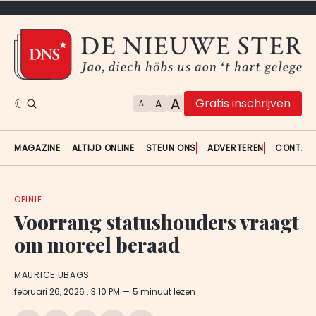
A
Gratis inschrijven
A
A
MAGAZINE
ALTIJD ONLINE
STEUN ONS
ADVERTEREN
CONTAC
OPINIE
Voorrang statushouders vraagt
om moreel beraad
MAURICE UBAGS
februari 26, 2026
. 3:10 PM
5 minuut lezen