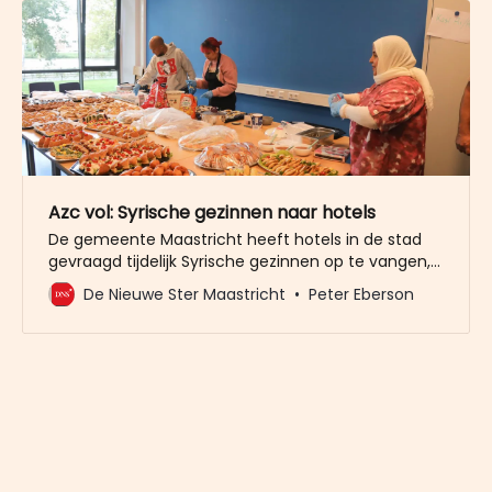
Azc vol: Syrische gezinnen naar hotels
De gemeente Maastricht heeft hotels in de stad
gevraagd tijdelijk Syrische gezinnen op te vangen,
omdat het asielzoekerscentrum te vol is. Het gaat
De Nieuwe Ster Maastricht
Peter Eberson
om vluchtelingen die als statushouders recht
hebben op een woning. Die woningen zijn er
momenteel niet. Zeker twee hotels hebben
inmiddels de vraag gekregen of zij hulp