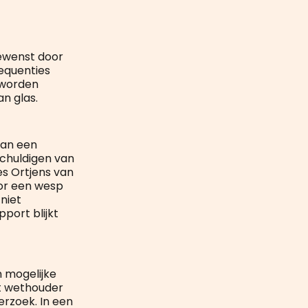
gewenst door
equenties
 worden
n glas.
van een
chuldigen van
es Ortjens van
oor een wesp
niet
port blijkt
n mogelijke
et wethouder
erzoek. In een