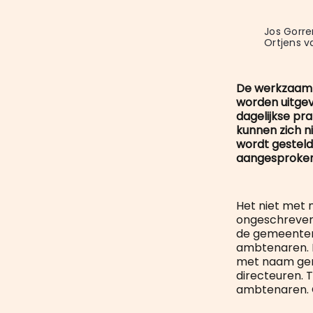
Jos Gorre
Ortjens v
De werkzaamh
worden uitgevo
dagelijkse pr
kunnen zich n
wordt gesteld
aangesproken
Het niet met
ongeschreven 
de gemeentera
ambtenaren. H
met naam gen
directeuren. 
ambtenaren. O