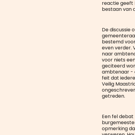
reactie geeft 
bestaan van d
De discussie 
gemeenteraads
bestemd voor 
even verder. 
naar ambtenare
voor niets een
geciteerd wor
ambtenaar - d
feit dat iede
Veilig Maastr
ongeschreven 
getreden.
Een fel debat 
burgemeester 
opmerking dat
verweren. Hou