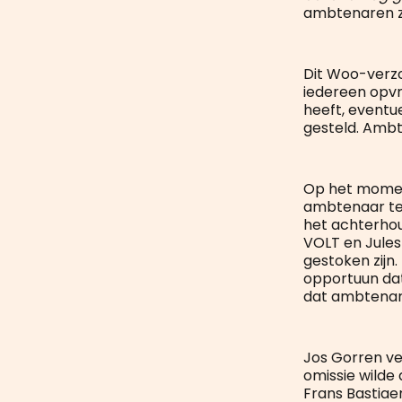
ambtenaren zi
Dit Woo-verzo
iedereen opvr
heeft, eventu
gesteld. Ambt
Op het momen
ambtenaar te
het achterhou
VOLT en Jules
gestoken zijn
opportuun dat
dat ambtenare
Jos Gorren ve
omissie wilde
Frans Bastiae