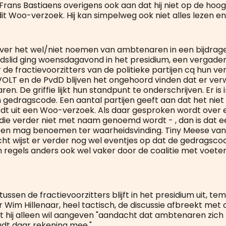
Frans Bastiaens overigens ook aan dat hij niet op de hoog
it Woo-verzoek. Hij kan simpelweg ook niet alles lezen e
over het wel/niet noemen van ambtenaren in een bijdrag
lid ging woensdagavond in het presidium, een vergaderi
de fractievoorzitters van de politieke partijen cq hun ve
VOLT en de PvdD blijven het ongehoord vinden dat er ve
n. De griffie lijkt hun standpunt te onderschrijven. Er is
 gedragscode. Een aantal partijen geeft aan dat het niet r
dt uit een Woo-verzoek. Als daar gesproken wordt over 
ie verder niet met naam genoemd wordt - , dan is dat ee
reen mag benoemen ter waarheidsvinding. Tiny Meese van 
icht wijst er verder nog wel eventjes op dat de gedragsco
regels anders ook wel vaker door de coalitie met voete
tussen de fractievoorzitters blijft in het presidium uit, t
Wim Hillenaar, heel tactisch, de discussie afbreekt met
 hij alleen wil aangeven "aandacht dat ambtenaren zich
dt daar rekening mee."