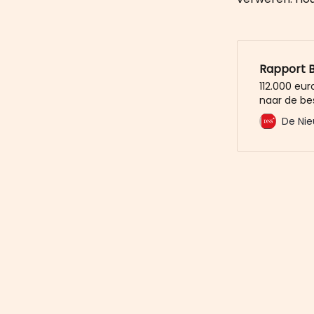
Rapport Be
112.000 eu
naar de bes
rapport st
De Nie
Bennie van
noemde. Ma
het rapport
ook