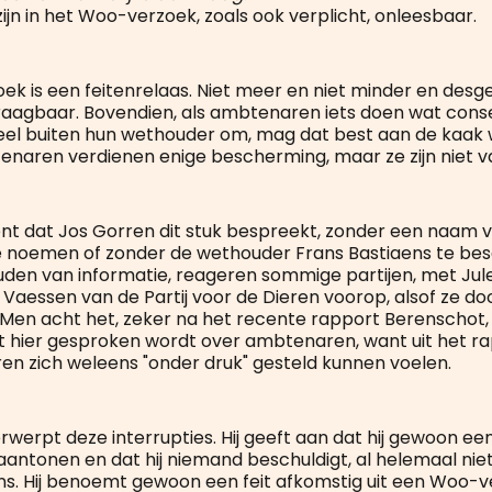
jn in het Woo-verzoek, zoals ook verplicht, onleesbaar.
ek is een feitenrelaas. Niet meer en niet minder en des
aagbaar. Bovendien, als ambtenaren iets doen wat cons
eel buiten hun wethouder om, mag dat best aan de kaak
enaren verdienen enige bescherming, maar ze zijn niet va
t dat Jos Gorren dit stuk bespreekt, zonder een naam 
 noemen of zonder de wethouder Frans Bastiaens te bes
den van informatie, reageren sommige partijen, met Jul
 Vaessen van de Partij voor de Dieren voorop, alsof ze d
. Men acht het, zeker na het recente rapport Berenschot, 
 hier gesproken wordt over ambtenaren, want uit het rap
n zich weleens "onder druk" gesteld kunnen voelen.
rwerpt deze interrupties. Hij geeft aan dat hij gewoon ee
 aantonen en dat hij niemand beschuldigt, al helemaal ni
ns. Hij benoemt gewoon een feit afkomstig uit een Woo-v