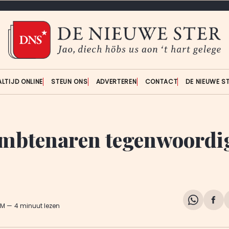
ALTIJD ONLINE
STEUN ONS
ADVERTEREN
CONTACT
DE NIEUWE S
ambtenaren tegenwoordi
Share
Del
AM
4 minuut lezen
on
op
WhatsA
Fa