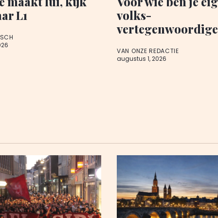
e maakt lui, kijk
Voor wie ben je eig
ar L1
volks-
vertegenwoordige
RSCH
026
VAN ONZE REDACTIE
augustus 1, 2026