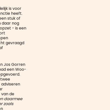
ijk is voor
nctie heeft.
een stuk of
n daar nog
 opzet - is een
ort
lopen
cht gevraagd
af
van Jos Gorren
r had een Woo-
opgevoerd.
n twee
 adviseren
ar
p van de
ijgen daarmee
r zoals
en