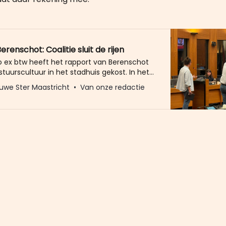
renschot: Coalitie sluit de rijen
ro ex btw heeft het rapport van Berenschot
tuurscultuur in het stadhuis gekost. In het
aan veel “schokkende constateringen”, zoals
uwe Ster Maastricht
Van onze redactie
 Est van 50PLUS het donderdagavond
ar al na twee bijdragen was duidelijk dat
 voor de zes nieuwe coalitiepartijen vooral