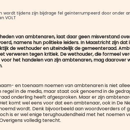
n wordt tijdens zijn bijdrage fel geïnterrumpeerd door onder an
an VOLT 
eden van ambtenaren, laat daar geen misverstand over
erd, namens hun politieke leiders. In Maastricht zijn dat 
aktijk de wethouder en uiteindelijk de gemeenteraad. Am
iet verweren tegen kritiek. De wethouder, die formeel ve
 voor het handelen van zijn ambtenaren, mag daarover
.
 naam- en toenaam noemen van ambtenaren is niet alle
regel in de media, maar staat ook genoemd in de gedrag
ad onderling heeft afgesproken. Maar er zijn ambtenar
et komt wel eens voor dat een ambtenaar, ook in De Ni
oemd wordt. Denk bijvoorbeeld aan woordvoerders of g
Toch is er wel enige terughoudendheid met het noemen 
verigens volledig terecht.