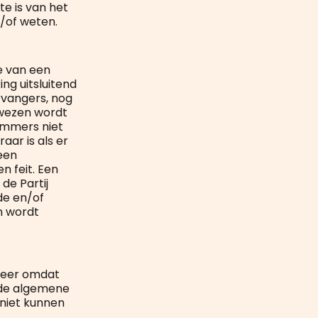
te is van het
n/of weten.
e van een
ng uitsluitend
rvangers, nog
rwezen wordt
 immers niet
aar is als er
een
n feit. Een
de Partij
de en/of
n wordt
emeer omdat
 de algemene
 niet kunnen