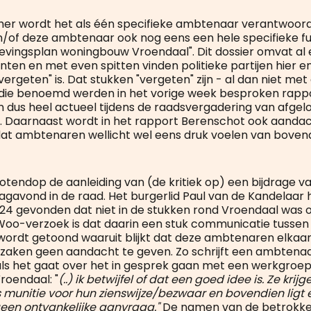
er wordt het als één specifieke ambtenaar verantwoordel
n/of deze ambtenaar ook nog eens een hele specifieke fu
vingsplan woningbouw Vroendaal". Dit dossier omvat al 
nten en met even spitten vinden politieke partijen hier e
vergeten" is. Dat stukken "vergeten" zijn - al dan niet met
 die benoemd werden in het vorige week besproken rapp
 dus heel actueel tijdens de raadsvergadering van afge
. Daarnaast wordt in het rapport Berenschot ook aanda
 dat ambtenaren wellicht wel eens druk voelen van boven
 notendop de aanleiding van (de kritiek op) een bijdrage 
agavond in de raad. Het burgerlid Paul van de Kandelaa
024 gevonden dat niet in de stukken rond Vroendaal was 
it Woo-verzoek is dat daarin een stuk communicatie tusse
rdt getoond waaruit blijkt dat deze ambtenaren elkaar
zaken geen aandacht te geven. Zo schrijft een ambtena
als het gaat over het in gesprek gaan met een werkgroe
roendaal: "
(..) ik betwijfel of dat een goed idee is. Ze kr
s munitie voor hun zienswijze/bezwaar en bovendien ligt e
een ontvankelijke aanvraag."
De namen van de betrokk