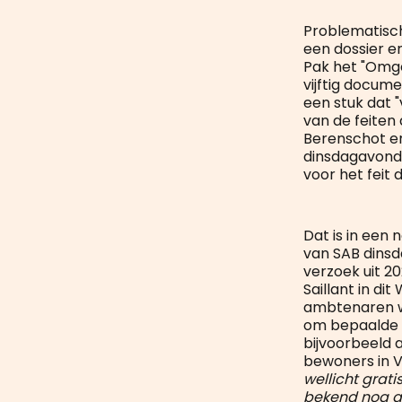
Problematisch
een dossier e
Pak het "Omge
vijftig docume
een stuk dat "
van de feiten
Berenschot en
dinsdagavond
voor het feit
Dat is in een
van SAB dinsd
verzoek uit 2
Saillant in d
ambtenaren wo
om bepaalde 
bijvoorbeeld 
bewoners in V
wellicht grati
bekend nog g