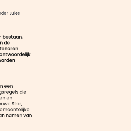
mail
der Jules 
 bestaan,
in de
btenaren
rantwoordelijk
 worden
en een
sregels die
en en
euwe Ster,
emeentelijke
van namen van