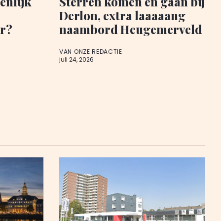
enlijk
Sterren komen en gaan bij
Derlon, extra laaaaang
r?
naambord Heugemerveld
VAN ONZE REDACTIE
juli 24, 2026