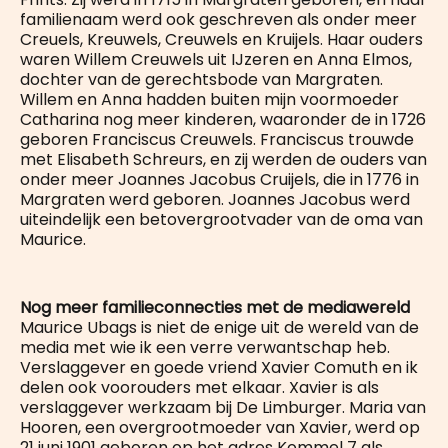
familienaam werd ook geschreven als onder meer
Creuels, Kreuwels, Creuwels en Kruijels. Haar ouders
waren Willem Creuwels uit IJzeren en Anna Elmos,
dochter van de gerechtsbode van Margraten.
Willem en Anna hadden buiten mijn voormoeder
Catharina nog meer kinderen, waaronder de in 1726
geboren Franciscus Creuwels. Franciscus trouwde
met Elisabeth Schreurs, en zij werden de ouders van
onder meer Joannes Jacobus Cruijels, die in 1776 in
Margraten werd geboren. Joannes Jacobus werd
uiteindelijk een betovergrootvader van de oma van
Maurice.
Nog meer familieconnecties met de mediawereld
Maurice Ubags is niet de enige uit de wereld van de
media met wie ik een verre verwantschap heb.
Verslaggever en goede vriend Xavier Comuth en ik
delen ook voorouders met elkaar. Xavier is als
verslaggever werkzaam bij De Limburger. Maria van
Hooren, een overgrootmoeder van Xavier, werd op
21 juni 1901 geboren op het adres Kommel 7 als