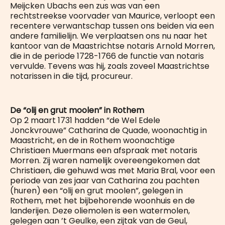
Meijcken Ubachs een zus was van een
rechtstreekse voorvader van Maurice, verloopt een
recentere verwantschap tussen ons beiden via een
andere familielijn. We verplaatsen ons nu naar het
kantoor van de Maastrichtse notaris Arnold Morren,
die in de periode 1728-1766 de functie van notaris
vervulde. Tevens was hij, zoals zoveel Maastrichtse
notarissen in die tijd, procureur.
De “olij en grut moolen” in Rothem
Op 2 maart 1731 hadden “de Wel Edele
Jonckvrouwe” Catharina de Quade, woonachtig in
Maastricht, en de in Rothem woonachtige
Christiaen Muermans een afspraak met notaris
Morren. Zij waren namelijk overeengekomen dat
Christiaen, die gehuwd was met Maria Bral, voor een
periode van zes jaar van Catharina zou pachten
(huren) een “olij en grut moolen”, gelegen in
Rothem, met het bijbehorende woonhuis en de
landerijen. Deze oliemolen is een watermolen,
gelegen aan ’t Geulke, een zijtak van de Geul,