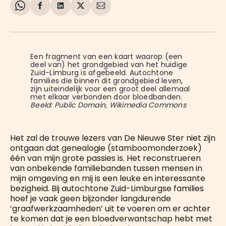
Share
Delen
Delen
Share
Deel
on
op
op
on
via
WhatsApp
Facebook
LinkedIn
X
E-
mail
Een fragment van een kaart waarop (een 
deel van) het grondgebied van het huidige 
Zuid-Limburg is afgebeeld. Autochtone 
families die binnen dit grondgebied leven, 
zijn uiteindelijk voor een groot deel allemaal 
met elkaar verbonden door bloedbanden. 
Beeld: Public Domain, Wikimedia Commons
Het zal de trouwe lezers van De Nieuwe Ster niet zijn
ontgaan dat genealogie (stamboomonderzoek)
één van mijn grote passies is. Het reconstrueren
van onbekende familiebanden tussen mensen in
mijn omgeving en mij is een leuke en interessante
bezigheid. Bij autochtone Zuid-Limburgse families
hoef je vaak geen bijzonder langdurende
‘graafwerkzaamheden’ uit te voeren om er achter
te komen dat je een bloedverwantschap hebt met