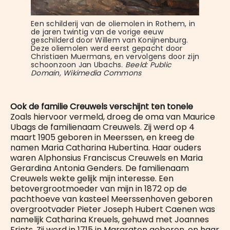
Een schilderij van de oliemolen in Rothem, in 
de jaren twintig van de vorige eeuw 
geschilderd door Willem van Konijnenburg. 
Deze oliemolen werd eerst gepacht door 
Christiaen Muermans, en vervolgens door zijn 
schoonzoon Jan Ubachs. 
Beeld: Public 
Domain, Wikimedia Commons
Ook de familie Creuwels verschijnt ten tonele
Zoals hiervoor vermeld, droeg de oma van Maurice
Ubags de familienaam Creuwels. Zij werd op 4
maart 1905 geboren in Meerssen, en kreeg de
namen Maria Catharina Hubertina. Haar ouders
waren Alphonsius Franciscus Creuwels en Maria
Gerardina Antonia Genders. De familienaam
Creuwels wekte gelijk mijn interesse. Een
betovergrootmoeder van mijn in 1872 op de
pachthoeve van kasteel Meerssenhoven geboren
overgrootvader Pieter Joseph Hubert Caenen was
namelijk Catharina Kreuels, gehuwd met Joannes
Frints. Zij werd in 1715 in Margraten geboren, en haar