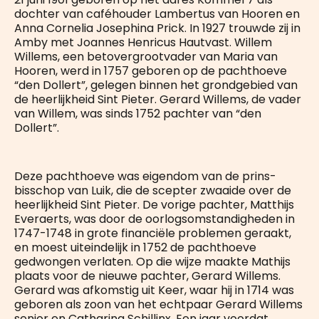
dochter van caféhouder Lambertus van Hooren en
Anna Cornelia Josephina Prick. In 1927 trouwde zij in
Amby met Joannes Henricus Hautvast. Willem
Willems, een betovergrootvader van Maria van
Hooren, werd in 1757 geboren op de pachthoeve
“den Dollert”, gelegen binnen het grondgebied van
de heerlijkheid Sint Pieter. Gerard Willems, de vader
van Willem, was sinds 1752 pachter van “den
Dollert”.
Deze pachthoeve was eigendom van de prins-
bisschop van Luik, die de scepter zwaaide over de
heerlijkheid Sint Pieter. De vorige pachter, Matthijs
Everaerts, was door de oorlogsomstandigheden in
1747-1748 in grote financiële problemen geraakt,
en moest uiteindelijk in 1752 de pachthoeve
gedwongen verlaten. Op die wijze maakte Mathijs
plaats voor de nieuwe pachter, Gerard Willems.
Gerard was afkomstig uit Keer, waar hij in 1714 was
geboren als zoon van het echtpaar Gerard Willems
senior en Catharina Schillinx. Een jaar voordat