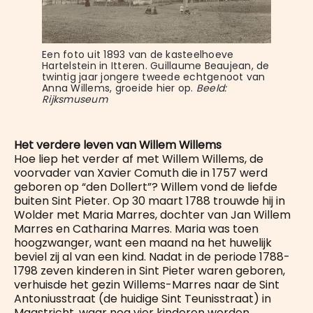
Een foto uit 1893 van de kasteelhoeve 
Hartelstein in Itteren. Guillaume Beaujean, de 
twintig jaar jongere tweede echtgenoot van 
Anna Willems, groeide hier op. 
Beeld: 
Rijksmuseum
Het verdere leven van Willem Willems
Hoe liep het verder af met Willem Willems, de
voorvader van Xavier Comuth die in 1757 werd
geboren op “den Dollert”? Willem vond de liefde
buiten Sint Pieter. Op 30 maart 1788 trouwde hij in
Wolder met Maria Marres, dochter van Jan Willem
Marres en Catharina Marres. Maria was toen
hoogzwanger, want een maand na het huwelijk
beviel zij al van een kind. Nadat in de periode 1788-
1798 zeven kinderen in Sint Pieter waren geboren,
verhuisde het gezin Willems-Marres naar de Sint
Antoniusstraat (de huidige Sint Teunisstraat) in
Maastricht, waar nog vier kinderen werden