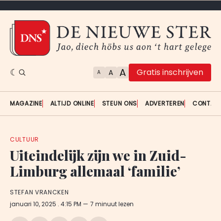
A
Gratis inschrijven
A
A
MAGAZINE
ALTIJD ONLINE
STEUN ONS
ADVERTEREN
CONTAC
CULTUUR
Uiteindelijk zijn we in Zuid-
Limburg allemaal ‘familie’
STEFAN VRANCKEN
januari 10, 2025
. 4:15 PM
7 minuut lezen