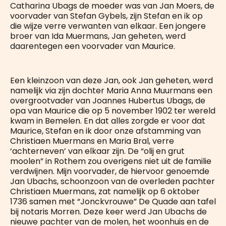
Catharina Ubags de moeder was van Jan Moers, de
voorvader van Stefan Gybels, zijn Stefan en ik op
die wijze verre verwanten van elkaar. Een jongere
broer van Ida Muermans, Jan geheten, werd
daarentegen een voorvader van Maurice.
Een kleinzoon van deze Jan, ook Jan geheten, werd
namelijk via zijn dochter Maria Anna Muurmans een
overgrootvader van Joannes Hubertus Ubags, de
opa van Maurice die op 5 november 1902 ter wereld
kwam in Bemelen. En dat alles zorgde er voor dat
Maurice, Stefan en ik door onze afstamming van
Christiaen Muermans en Maria Bral, verre
‘achterneven’ van elkaar zijn. De “olij en grut
moolen” in Rothem zou overigens niet uit de familie
verdwijnen. Mijn voorvader, de hiervoor genoemde
Jan Ubachs, schoonzoon van de overleden pachter
Christiaen Muermans, zat namelijk op 6 oktober
1736 samen met “Jonckvrouwe” De Quade aan tafel
bij notaris Morren. Deze keer werd Jan Ubachs de
nieuwe pachter van de molen, het woonhuis en de