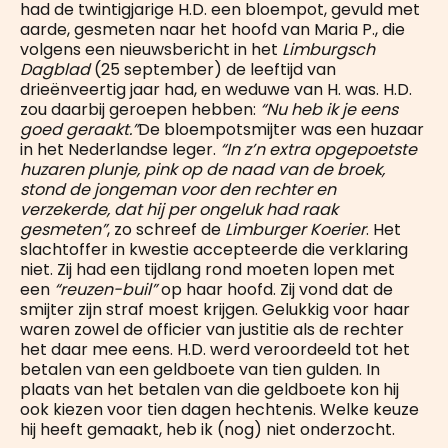
had de twintigjarige H.D. een bloempot, gevuld met
aarde, gesmeten naar het hoofd van Maria P., die
volgens een nieuwsbericht in het
Limburgsch
Dagblad
(25 september) de leeftijd van
drieënveertig jaar had, en weduwe van H. was. H.D.
zou daarbij geroepen hebben:
“Nu heb ik je eens
goed geraakt.”
De bloempotsmijter was een huzaar
in het Nederlandse leger.
“In z’n extra opgepoetste
huzaren plunje, pink op de naad van de broek,
stond de jongeman voor den rechter en
verzekerde, dat hij per ongeluk had raak
gesmeten”
, zo schreef de
Limburger Koerier
. Het
slachtoffer in kwestie accepteerde die verklaring
niet. Zij had een tijdlang rond moeten lopen met
een
“reuzen-buil”
op haar hoofd. Zij vond dat de
smijter zijn straf moest krijgen. Gelukkig voor haar
waren zowel de officier van justitie als de rechter
het daar mee eens. H.D. werd veroordeeld tot het
betalen van een geldboete van tien gulden. In
plaats van het betalen van die geldboete kon hij
ook kiezen voor tien dagen hechtenis. Welke keuze
hij heeft gemaakt, heb ik (nog) niet onderzocht.