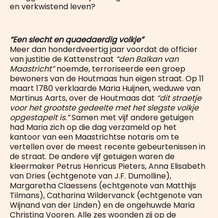
en verkwistend leven?
“Een slecht en quaedaerdig volkje”
Meer dan honderdveertig jaar voordat de officier
van justitie de Kattenstraat
“den Balkan van
Maastricht”
noemde, terroriseerde een groep
bewoners van de Houtmaas hun eigen straat. Op 11
maart 1780 verklaarde Maria Huijnen, weduwe van
Martinus Aarts, over de Houtmaas dat
“dit straetje
voor het grootste gedeelte met het slegste volkje
opgestapelt is.”
Samen met vijf andere getuigen
had Maria zich op die dag verzameld op het
kantoor van een Maastrichtse notaris om te
vertellen over de meest recente gebeurtenissen in
de straat. De andere vijf getuigen waren de
kleermaker Petrus Henricus Pieters, Anna Elisabeth
van Dries (echtgenote van J.F. Dumolline),
Margaretha Claessens (echtgenote van Matthijs
Tilmans), Catharina Wildervanck (echtgenote van
Wijnand van der Linden) en de ongehuwde Maria
Christina Vooren. Alle zes woonden zij op de