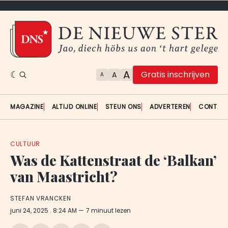
A
Gratis inschrijven
A
A
MAGAZINE
ALTIJD ONLINE
STEUN ONS
ADVERTEREN
CONTAC
CULTUUR
Was de Kattenstraat de ‘Balkan’
van Maastricht?
STEFAN VRANCKEN
juni 24, 2025
. 8:24 AM
7 minuut lezen