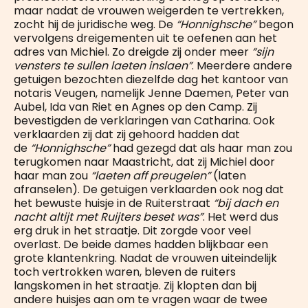
maar nadat de vrouwen weigerden te vertrekken,
zocht hij de juridische weg. De
“Honnighsche”
begon
vervolgens dreigementen uit te oefenen aan het
adres van Michiel. Zo dreigde zij onder meer
“sijn
vensters te sullen laeten inslaen”
. Meerdere andere
getuigen bezochten diezelfde dag het kantoor van
notaris Veugen, namelijk Jenne Daemen, Peter van
Aubel, Ida van Riet en Agnes op den Camp. Zij
bevestigden de verklaringen van Catharina. Ook
verklaarden zij dat zij gehoord hadden dat
de
“Honnighsche”
had gezegd dat als haar man zou
terugkomen naar Maastricht, dat zij Michiel door
haar man zou
“laeten aff preugelen”
(laten
afranselen). De getuigen verklaarden ook nog dat
het bewuste huisje in de Ruiterstraat
“bij dach en
nacht altijt met Ruijters beset was”
. Het werd dus
erg druk in het straatje. Dit zorgde voor veel
overlast. De beide dames hadden blijkbaar een
grote klantenkring. Nadat de vrouwen uiteindelijk
toch vertrokken waren, bleven de ruiters
langskomen in het straatje. Zij klopten dan bij
andere huisjes aan om te vragen waar de twee