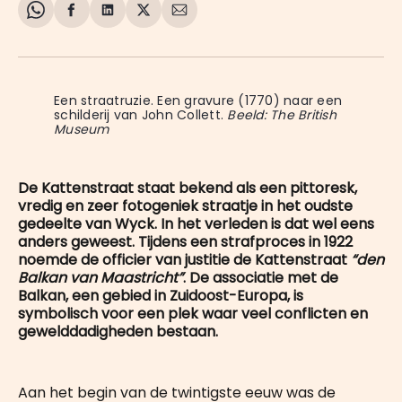
Share
Delen
Delen
Share
Deel
on
op
op
on
via
WhatsApp
Facebook
LinkedIn
X
E-
mail
Een straatruzie. Een gravure (1770) naar een 
schilderij van John Collett. 
Beeld: The British
Museum
De Kattenstraat staat bekend als een pittoresk,
vredig en zeer fotogeniek straatje in het oudste
gedeelte van Wyck. In het verleden is dat wel eens
anders geweest. Tijdens een strafproces in 1922
noemde de officier van justitie de Kattenstraat
“den
Balkan van Maastricht”
. De associatie met de
Balkan, een gebied in Zuidoost-Europa, is
symbolisch voor een plek waar veel conflicten en
gewelddadigheden bestaan.
Aan het begin van de twintigste eeuw was de