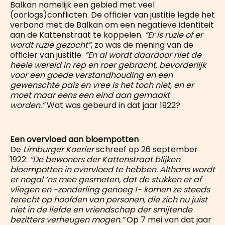
Balkan namelijk een gebied met veel
(oorlogs)conflicten. De officier van justitie legde het
verband met de Balkan om een negatieve identiteit
aan de Kattenstraat te koppelen.
“Er is ruzie of er
wordt ruzie gezocht”
, zo was de mening van de
officier van justitie.
“En al wordt daardoor niet de
heele wereld in rep en roer gebracht, bevorderlijk
voor een goede verstandhouding en een
gewenschte pais en vree is het toch niet, en er
moet maar eens een eind aan gemaakt
worden.”
Wat was gebeurd in dat jaar 1922?
Een overvloed aan bloempotten
De
Limburger Koerier
schreef op 26 september
1922:
“De bewoners der Kattenstraat blijken
bloempotten in overvloed te hebben. Althans wordt
er nogal ‘ns mee gesmeten, dat de stukken er af
vliegen en -zonderling genoeg !- komen ze steeds
terecht op hoofden van personen, die zich nu juist
niet in de liefde en vriendschap der smijtende
bezitters verheugen mogen.”
Op 7 mei van dat jaar