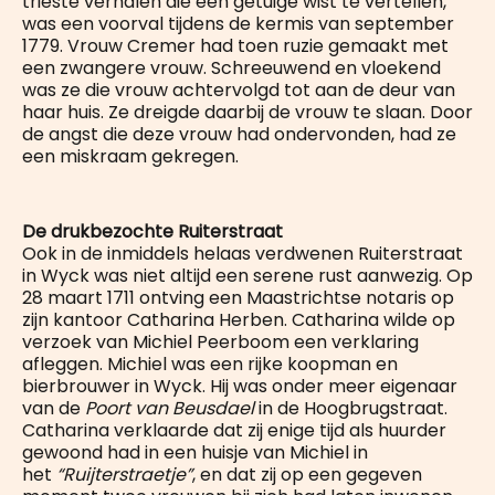
trieste verhalen die een getuige wist te vertellen,
was een voorval tijdens de kermis van september
1779. Vrouw Cremer had toen ruzie gemaakt met
een zwangere vrouw. Schreeuwend en vloekend
was ze die vrouw achtervolgd tot aan de deur van
haar huis. Ze dreigde daarbij de vrouw te slaan. Door
de angst die deze vrouw had ondervonden, had ze
een miskraam gekregen.
De drukbezochte Ruiterstraat
Ook in de inmiddels helaas verdwenen Ruiterstraat
in Wyck was niet altijd een serene rust aanwezig. Op
28 maart 1711 ontving een Maastrichtse notaris op
zijn kantoor Catharina Herben. Catharina wilde op
verzoek van Michiel Peerboom een verklaring
afleggen. Michiel was een rijke koopman en
bierbrouwer in Wyck. Hij was onder meer eigenaar
van de
Poort van Beusdael
in de Hoogbrugstraat.
Catharina verklaarde dat zij enige tijd als huurder
gewoond had in een huisje van Michiel in
het
“Ruijterstraetje”
, en dat zij op een gegeven