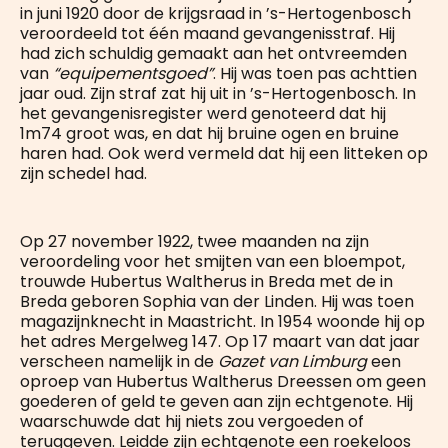
in juni 1920 door de krijgsraad in ’s-Hertogenbosch
veroordeeld tot één maand gevangenisstraf. Hij
had zich schuldig gemaakt aan het ontvreemden
van
“equipementsgoed”
. Hij was toen pas achttien
jaar oud. Zijn straf zat hij uit in ’s-Hertogenbosch. In
het gevangenisregister werd genoteerd dat hij
1m74 groot was, en dat hij bruine ogen en bruine
haren had. Ook werd vermeld dat hij een litteken op
zijn schedel had.
Op 27 november 1922, twee maanden na zijn
veroordeling voor het smijten van een bloempot,
trouwde Hubertus Waltherus in Breda met de in
Breda geboren Sophia van der Linden. Hij was toen
magazijnknecht in Maastricht. In 1954 woonde hij op
het adres Mergelweg 147. Op 17 maart van dat jaar
verscheen namelijk in de
Gazet van Limburg
een
oproep van Hubertus Waltherus Dreessen om geen
goederen of geld te geven aan zijn echtgenote. Hij
waarschuwde dat hij niets zou vergoeden of
teruggeven. Leidde zijn echtgenote een roekeloos