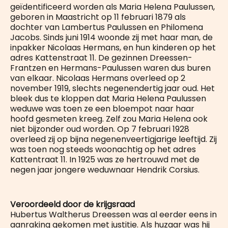
geïdentificeerd worden als Maria Helena Paulussen,
geboren in Maastricht op 11 februari 1879 als
dochter van Lambertus Paulussen en Philomena
Jacobs. Sinds juni 1914 woonde zij met haar man, de
inpakker Nicolaas Hermans, en hun kinderen op het
adres Kattenstraat 11. De gezinnen Dreessen-
Frantzen en Hermans-Paulussen waren dus buren
van elkaar. Nicolaas Hermans overleed op 2
november 1919, slechts negenendertig jaar oud. Het
bleek dus te kloppen dat Maria Helena Paulussen
weduwe was toen ze een bloempot naar haar
hoofd gesmeten kreeg. Zelf zou Maria Helena ook
niet bijzonder oud worden. Op 7 februari 1928
overleed zij op bijna negenenveertigjarige leeftijd. Zij
was toen nog steeds woonachtig op het adres
Kattentraat 11. In 1925 was ze hertrouwd met de
negen jaar jongere weduwnaar Hendrik Corsius.
Veroordeeld door de krijgsraad
Hubertus Waltherus Dreessen was al eerder eens in
aanraking gekomen met justitie. Als huzaar was hij