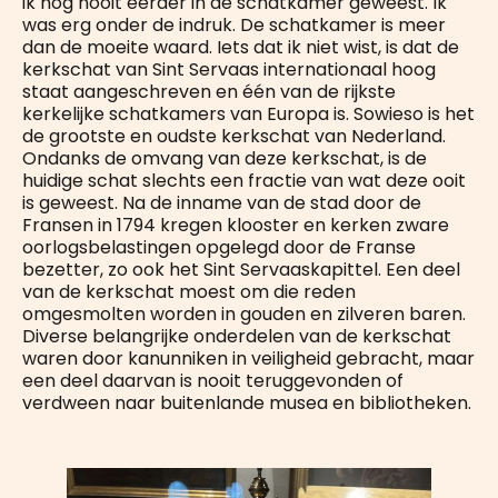
ik nog nooit eerder in de schatkamer geweest. Ik
was erg onder de indruk. De schatkamer is meer
dan de moeite waard. Iets dat ik niet wist, is dat de
kerkschat van Sint Servaas internationaal hoog
staat aangeschreven en één van de rijkste
kerkelijke schatkamers van Europa is. Sowieso is het
de grootste en oudste kerkschat van Nederland.
Ondanks de omvang van deze kerkschat, is de
huidige schat slechts een fractie van wat deze ooit
is geweest. Na de inname van de stad door de
Fransen in 1794 kregen klooster en kerken zware
oorlogsbelastingen opgelegd door de Franse
bezetter, zo ook het Sint Servaaskapittel. Een deel
van de kerkschat moest om die reden
omgesmolten worden in gouden en zilveren baren.
Diverse belangrijke onderdelen van de kerkschat
waren door kanunniken in veiligheid gebracht, maar
een deel daarvan is nooit teruggevonden of
verdween naar buitenlande musea en bibliotheken.