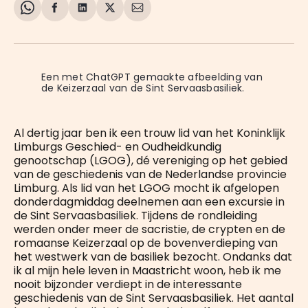
Share
Delen
Delen
Share
Deel
on
op
op
on
via
WhatsApp
Facebook
LinkedIn
X
E-
mail
Een met ChatGPT gemaakte afbeelding van 
de Keizerzaal van de Sint Servaasbasiliek.
Al dertig jaar ben ik een trouw lid van het Koninklijk
Limburgs Geschied- en Oudheidkundig
genootschap (LGOG), dé vereniging op het gebied
van de geschiedenis van de Nederlandse provincie
Limburg. Als lid van het LGOG mocht ik afgelopen
donderdagmiddag deelnemen aan een excursie in
de Sint Servaasbasiliek. Tijdens de rondleiding
werden onder meer de sacristie, de crypten en de
romaanse Keizerzaal op de bovenverdieping van
het westwerk van de basiliek bezocht. Ondanks dat
ik al mijn hele leven in Maastricht woon, heb ik me
nooit bijzonder verdiept in de interessante
geschiedenis van de Sint Servaasbasiliek. Het aantal