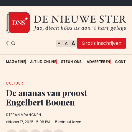
A
Gratis inschrijven
A
A
MAGAZINE
ALTIJD ONLINE
STEUN ONS
ADVERTEREN
CONTAC
CULTUUR
De ananas van proost
Engelbert Boonen
STEFAN VRANCKEN
oktober 17, 2025
. 5:08 PM
5 minuut lezen