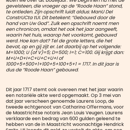
lezen we over dit bouwjaar:
We beginnen nu met de
gevelsteen, die vroeger op de “Roode Haan” stond,
te ontleden. Zijn opschrift luidt aldus: ManU DeI
ConstrUCta tUI. Dit betekent: “Gebouwd door de
hand van Uw God”. Zulk een opschrift noemt men
een chronicon, omdat het ook het jaar aangeeft,
waarin het huis, waarop het voorkomt, gebouwd
werd. Hoe kan dat? Tel de grote letters, die het
bevat, op en gij zijt er. Let daarbij op het volgende:
M=1000; U (of V)=5; D=500; I=1; C=100. Gij krijgt dan:
M+U+D+I+C+U+C+U+I of
1000+5+500+1+100+5+100+5+1 = 1717. In dit jaar is
dus de “Roode Haan” gebouwd
.
Dit jaar 1717 stemt ook overeen met het jaar waarin
een notariële akte werd opgemaakt. Op 3 mei van
dat jaar verscheen genoemde Laurens Loop, de
tweede echtgenoot van Catharina Offermans, voor
de Maastrichtse notaris Jean Louis Veugen. Laurens
verklaarde een bedrag van 600 gulden geleend te
hebben van de in Maastricht woonachtige Hendrick