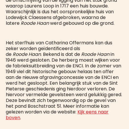
de omschrijving van de ligging van het stuk grond
waarop Laurens Loop in 1717 een huis bouwde.
Waarschijnlijk is dus het oorspronkelijke huis van
Lodewijck Claessens afgebroken, waarna de
latere
Roode Haan
werd gebouwd op die grond.
Het sterfhuis van Catharina Offermans kan dus
zeker worden geïdentificeerd als
de
Roode Haan
. Bekend is dat de
Roode Haan
in
1946 werd gesloten. De herberg moest wijken voor
de fabrieksuitbreiding van de ENCI. In de zomer van
1949 viel dit historische gebouw helaas ten offer
aan de nieuwe afgravingconcessie van de ENCI en
werd het gesloopt. Een belangrijk stuk van de Sint
Pieterse geschiedenis ging hierdoor verloren. De
hiervoor vermelde gevelsteen werd gelukkig gered.
Deze bevindt zich tegenwoordig op de gevel van
het pand Boschstraat 51. Meer informatie kan
gelezen worden via de website:
Kijk eens naar
boven
.