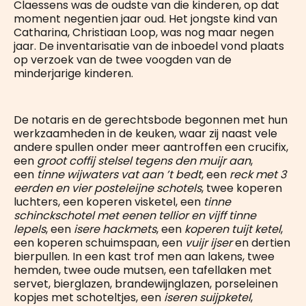
Claessens was de oudste van die kinderen, op dat
moment negentien jaar oud. Het jongste kind van
Catharina, Christiaan Loop, was nog maar negen
jaar. De inventarisatie van de inboedel vond plaats
op verzoek van de twee voogden van de
minderjarige kinderen.
De notaris en de gerechtsbode begonnen met hun
werkzaamheden in de keuken, waar zij naast vele
andere spullen onder meer aantroffen een crucifix,
een
groot coffij stelsel tegens den muijr aan
,
een
tinne wijwaters vat aan ’t bedt
, een
reck met 3
eerden en vier posteleijne schotels
, twee koperen
luchters, een koperen visketel, een
tinne
schinckschotel met eenen tellior en vijff tinne
lepels
, een
isere hackmets
, een
koperen tuijt ketel
,
een koperen schuimspaan, een
vuijr ijser
en dertien
bierpullen. In een kast trof men aan lakens, twee
hemden, twee oude mutsen, een tafellaken met
servet, bierglazen, brandewijnglazen, porseleinen
kopjes met schoteltjes, een
iseren suijpketel
,