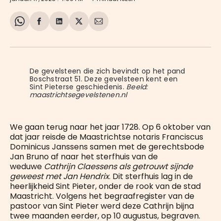
Share
Delen
Delen
Share
Deel
on
op
op
on
via
WhatsApp
Facebook
LinkedIn
X
E-
mail
De gevelsteen die zich bevindt op het pand 
Boschstraat 51. Deze gevelsteen kent een 
Sint Pieterse geschiedenis. 
Beeld:
maastrichtsegevelstenen.nl
We gaan terug naar het jaar 1728. Op 6 oktober van
dat jaar reisde de Maastrichtse notaris Franciscus
Dominicus Janssens samen met de gerechtsbode
Jan Bruno af naar het sterfhuis van
de
weduwe
Cathrijn Claessens als getrouwt sijnde
geweest met Jan Hendrix
. Dit sterfhuis lag in de
heerlijkheid Sint Pieter, onder de rook van de stad
Maastricht. Volgens het begraafregister van de
pastoor van Sint Pieter werd deze Cathrijn bijna
twee maanden eerder, op 10 augustus, begraven.