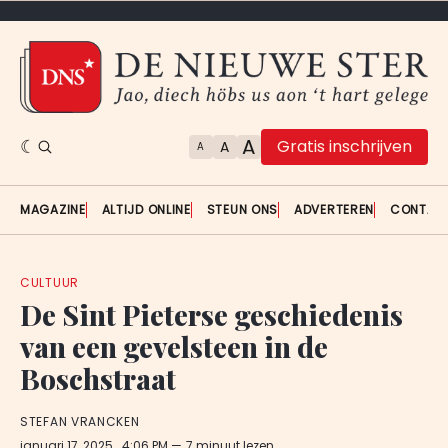
A
Gratis inschrijven
A
A
MAGAZINE
ALTIJD ONLINE
STEUN ONS
ADVERTEREN
CONTAC
CULTUUR
De Sint Pieterse geschiedenis
van een gevelsteen in de
Boschstraat
STEFAN VRANCKEN
januari 17, 2025
. 4:06 PM
7 minuut lezen