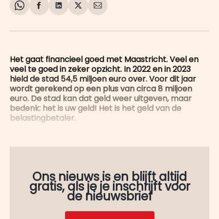
Share
Delen
Delen
Share
Deel
on
op
op
on
via
WhatsApp
Facebook
LinkedIn
X
E-
mail
Het gaat financieel goed met Maastricht. Veel en
veel te goed in zeker opzicht. In 2022 en in 2023
hield de stad 54,5 miljoen euro over. Voor dit jaar
wordt gerekend op een plus van circa 8 miljoen
euro. De stad kan dat geld weer uitgeven, maar
bedenk: het is uw geld! Het is het geld van de
belastingbetaler.
Ons nieuws is en blijft altijd
gratis, als je je inschrijft voor
de nieuwsbrief