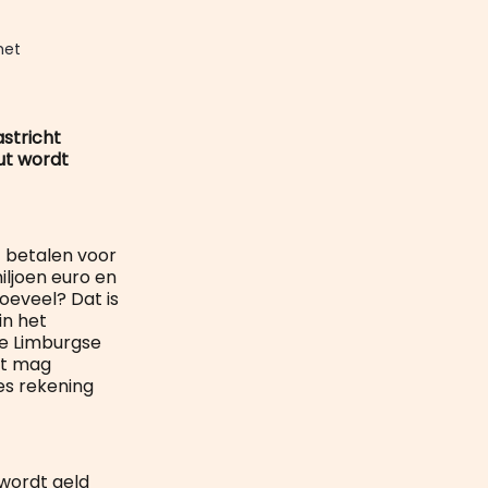
mail
et 
stricht
ut wordt
 betalen voor
iljoen euro en
hoeveel? Dat is
in het
 de Limburgse
ht mag
ies rekening
 wordt geld