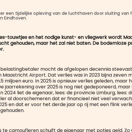
 er een tijdelijke opleving van de luchthaven door sluiting van h
 in Eindhoven.
es-touwtjes en het nodige kunst- en vliegwerk wordt Maa
 lucht gehouden, maar het zal niet baten. De bodemloze p
r.
belastingbetaler mocht de afgelopen decennia steevast
n Maastricht Airport. Dat verlies was in 2023 bijna zeven m
1,5 miljoen euro. In 2025 is opnieuw verlies geleden, maar 
De jaarrekening over 2025 is nog niet gedeponeerd, maar 
n 2024 liet de eigenaar, lees: de provincie Limburg, lees:
ler al doorschemeren dat er financieel niet veel verwac
5 en dat er voor het derde jaar op rij met een flink verl
 gehouden.
s te camoufleren schuift de eigenaar met potjes geld. Zo