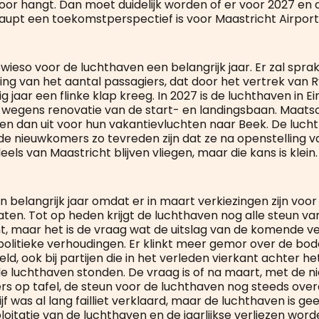
voor hangt. Dan moet duidelijk worden of er voor 2027 en 
upt een toekomstperspectief is voor Maastricht Airport
ieso voor de luchthaven een belangrijk jaar. Er zal sprak
eving van het aantal passagiers, dat door het vertrek van 
 jaar een flinke klap kreeg. In 2027 is de luchthaven in 
ht wegens renovatie van de start- en landingsbaan. Maats
ken dan uit voor hun vakantievluchten naar Beek. De luc
t de nieuwkomers zo tevreden zijn dat ze na openstelling 
deels van Maastricht blijven vliegen, maar die kans is klein.
n belangrijk jaar omdat er in maart verkiezingen zijn voor
aten. Tot op heden krijgt de luchthaven nog alle steun va
 maar het is de vraag wat de uitslag van de komende ve
politieke verhoudingen. Er klinkt meer gemor over de bo
eld, ook bij partijen die in het verleden vierkant achter het
e luchthaven stonden. De vraag is of na maart, met de n
fers op tafel, de steun voor de luchthaven nog steeds overei
f was al lang failliet verklaard, maar de luchthaven is g
ploitatie van de luchthaven en de jaarlijkse verliezen wor