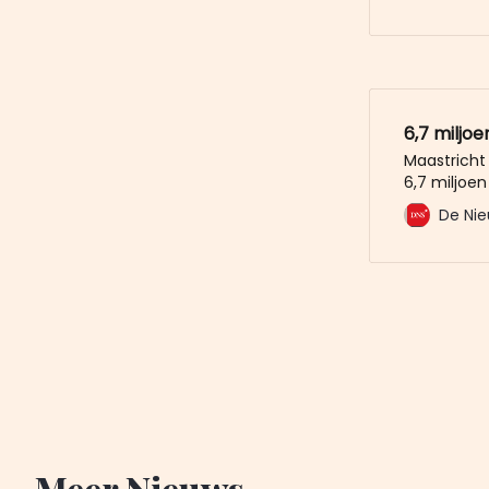
2027 ! - go
200.000 eu
vliegveld h
6,7 miljoe
Maastricht 
6,7 miljoen
De verwacht
De Nie
omdat het 
gekelderd i
Meer Nieuws