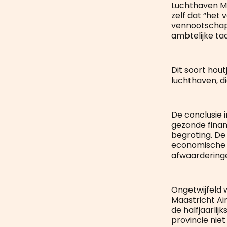
Luchthaven Maa
zelf dat “het
vennootschap 
ambtelijke taa
Dit soort hout
luchthaven, di
De conclusie 
gezonde financ
begroting. De
economische 
afwaardering
Ongetwijfeld 
Maastricht Ai
de halfjaarli
provincie ni