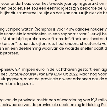
s voor onderhoud voor het tweede jaar op rij gebruikt om 
nen betalen. Het zou een eenmalig iets zijn beloofde de l
lijkt dit structureel te zijn en dat kan natuurlijk niet de be
ing Schipholwatch (Schiphol is voor 40% aandeelhouder 
 de financiële lapmiddelen. In een rapport staat: 'Terwijl h
Staten blijft spreken over “transitie”, “toekomstbestend
ansen”, tonen de cijfers iets heel anders: structurele ver
en en een deelneming waarvan de waarde sneller daalt 
bijstorten.
pnieuw 9,4 miljoen euro in de luchthaven gestort, een agi
t het
Statenvoorstel Transitie MAA
uit 2022. Maar nog voor
s uitgegeven, moet de provincie alweer erkennen dat de
erder is ingezakt.
ng van de provincie meldt een afwaardering van 19,3 miljo
oekwaarde van de provinciale deelneming in Holding Bu