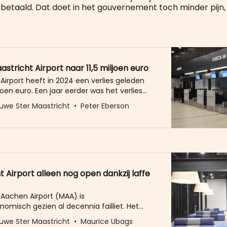
betaald. Dat doet in het gouvernement toch minder pijn, a
astricht Airport naar 11,5 miljoen euro
Airport heeft in 2024 een verlies geleden
ljoen euro. Een jaar eerder was het verlies
n. Ook dit jaar verwacht de luchthaven nog
uwe Ster Maastricht
Peter Eberson
lijden. Ondanks de al jarenlang aanhoudende
rliezen denkt de directie over twee jaar
aan maken. Uit de
 Airport alleen nog open dankzij laffe
 Aachen Airport (MAA) is
nomisch gezien al decennia failliet. Het
zal nooit meer rendabel worden, hoe zeer de
uwe Ster Maastricht
Maurice Ubags
k beweert dat het ooit - nu dan toch in