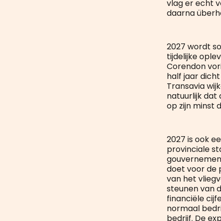
vlag er echt 
daarna überha
2027 wordt sow
tijdelijke opl
Corendon vorig
half jaar dic
Transavia wij
natuurlijk da
op zijn minst 
2027 is ook ee
provinciale st
gouvernement,
doet voor de 
van het vliegv
steunen van d
financiële cij
normaal bedrij
bedrijf. De ex