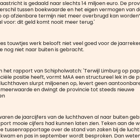
stricht is gedaald naar slechts 14 miljoen euro. De provin
 verschil tussen boekwaarde en het eigen vermogen van d
op afzienbare termijn niet meer overbrugd kan worden”.
l voor: dit geld komt nooit meer terug.'
jes touwtjes werk belooft niet veel goed voor de jaarreke
e nog niet naar buiten is gebracht.
in het rapport van Schipholwatch: 'Terwijl Limburg op pap
iële positie heeft, vormt MAA een structureel lek in de p
 luchthaven slurpt miljoenen op, levert geen aantoonbar
meerwaarde en dwingt de provincie tot steeds nieuwe
en
waren de jaarcijfers van de luchthaven al naar buiten geb
rport mooie cijfers had kunnen laten zien. Teken aan de w
jkse tussenrapportage over de stand van zaken bij de luc
et kwam en pas in september wordt besproken. Dan wete