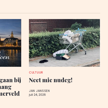
CULTUUR
gaan bij
Neet mie nudeg!
aaang
JAN JANSSEN
erveld
juli 24, 2026