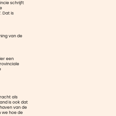
cie schrijft
e
 Dat is
ning van de
ier een
rovinciale
e
racht als
and is ook dat
hthaven van de
n we hoe de