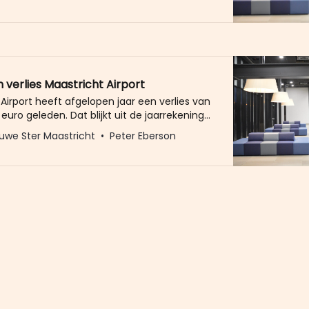
ed gaat komen. Maastricht stopt jaarlijks
ro belastinggeld in de bodemloze put die
eet. Maastricht betaalde
n verlies Maastricht Airport
Airport heeft afgelopen jaar een verlies van
 euro geleden. Dat blijkt uit de jaarrekening.
ing is dat 2024 niet veel beter zal worden,
uwe Ster Maastricht
Peter Eberson
aantal passagiers- en vrachtvluchten
s.