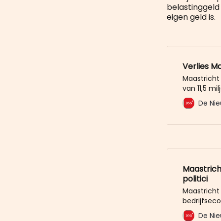
belastinggeld 
eigen geld is.
Verlies Ma
Maastricht 
van 11,5 mi
6,8 miljoe
De Nie
verlies te 
miljoenenve
winst te g
Maastricht
politici
Maastricht
bedrijfseco
vliegveld 
De Nie
directie oo