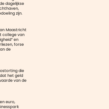
de dagelijkse
uchthaven,
doeling zijn.
van Maastricht
et college van
igheid” en
liezen, forse
dan de
ostorting die
dat het geld
 waarde van de
en euro,
sinesspark