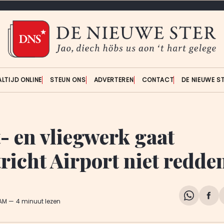
ALTIJD ONLINE
STEUN ONS
ADVERTEREN
CONTACT
DE NIEUWE S
- en vliegwerk gaat
richt Airport niet redde
Share
Del
 AM
4 minuut lezen
on
op
WhatsA
Fa