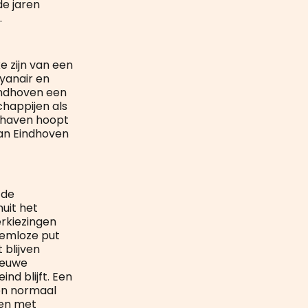
de jaren
.
e zijn van een
Ryanair en
Eindhoven een
chappijen als
hthaven hoopt
van Eindhoven
 de
nuit het
rkiezingen
demloze put
 blijven
ieuwe
nd blijft. Een
een normaal
den met