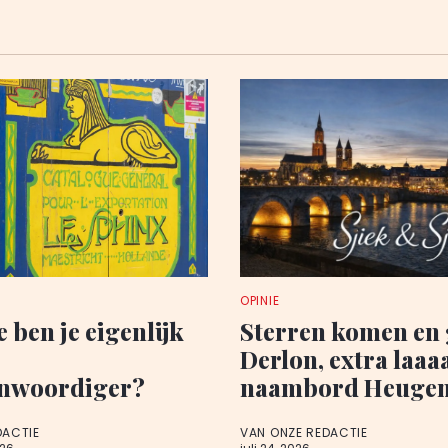
OPINIE
 ben je eigenlijk
Sterren komen en 
Derlon, extra laa
enwoordiger?
naambord Heugem
DACTIE
VAN ONZE REDACTIE