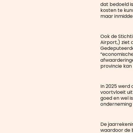
dat bedoeld i
kosten te kun
maar inmiddels 
Ook de Sticht
Airport,) ziet
Gedeputeerde 
“economische k
afwaardering
provincie kan 
In 2025 werd o
voortvloeit ui
goed en wel i
onderneming v
De jaarrekeni
waardoor de b