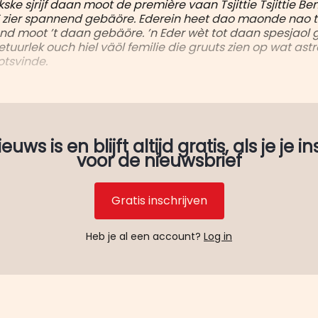
ökske sjrijf daan moot de première vaan Tsjittie Tsjittie 
 E zier spannend gebäöre. Ederein heet dao maonde nao
d moot ’t daan gebäöre. ’n Eder wèt tot daan spesjaol g
netuurlek ouch hiel väöl femilie die gruuts zien op wat ast
otsvinde.
uws is en blijft altijd gratis, als je je in
voor de nieuwsbrief
Gratis inschrijven
Heb je al een account?
Log in