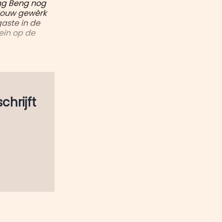
Beng Beng nog
 touw gewèrk
aste in de
rein op de
schrijft