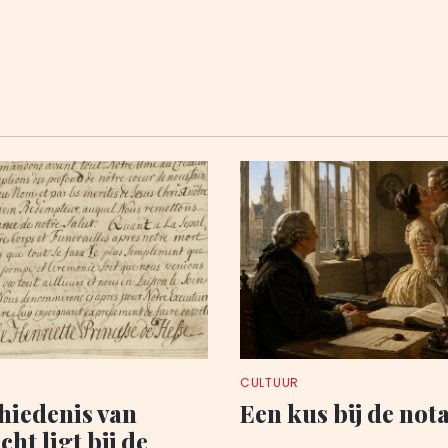
CULTUUR
hiedenis van
Een kus bij de not
ht ligt bij de