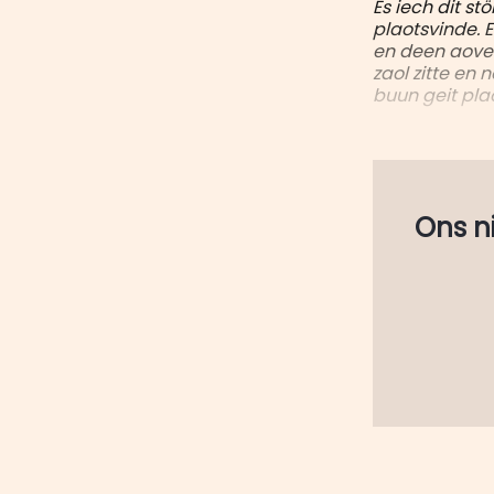
Es iech dit st
plaotsvinde.
en deen aoven
zaol zitte en 
buun geit pla
Ons nie