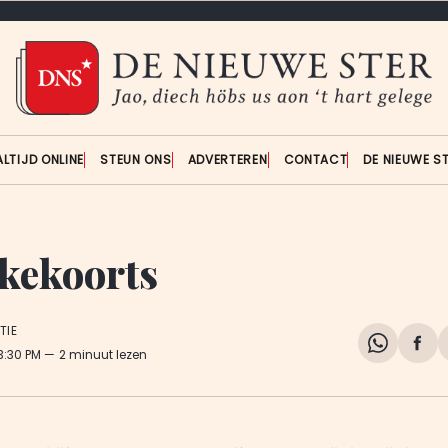
ALTIJD ONLINE
STEUN ONS
ADVERTEREN
CONTACT
DE NIEUWE S
kekoorts
TIE
Share
Del
 3:30 PM
2 minuut lezen
on
op
WhatsA
Fa