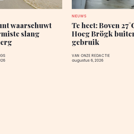
NIEUWS
nt waarschuwt
Te heet: Boven 27°C
rmiste slang
Hoeg Brögk buite
berg
gebruik
AGS
VAN ONZE REDACTIE
026
augustus 6, 2026